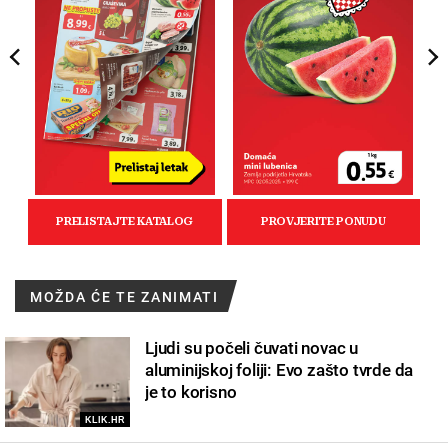
MOŽDA ĆE TE ZANIMATI
Ljudi su počeli čuvati novac u
aluminijskoj foliji: Evo zašto tvrde da
je to korisno
KLIK.HR