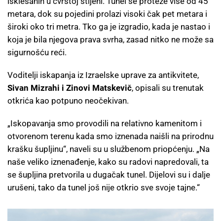
isklesanih u čvrstoj stijeni. Tunel se proteže više od 45
metara, dok su pojedini prolazi visoki čak pet metara i
široki oko tri metra. Tko ga je izgradio, kada je nastao i
koja je bila njegova prava svrha, zasad nitko ne može sa
sigurnošću reći.
Voditelji iskapanja iz Izraelske uprave za antikvitete,
Sivan Mizrahi i Zinovi Matskevič
, opisali su trenutak
otkrića kao potpuno neočekivan.
„Iskopavanja smo provodili na relativno kamenitom i
otvorenom terenu kada smo iznenada naišli na prirodnu
krašku šupljinu“, naveli su u službenom priopćenju. „Na
naše veliko iznenađenje, kako su radovi napredovali, ta
se šupljina pretvorila u dugačak tunel. Dijelovi su i dalje
urušeni, tako da tunel još nije otkrio sve svoje tajne.“