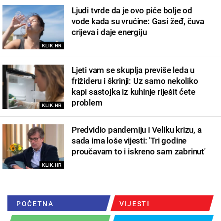
Ljudi tvrde da je ovo piće bolje od
vode kada su vrućine: Gasi žeđ, čuva
crijeva i daje energiju
KLIK.HR
Ljeti vam se skuplja previše leda u
frižideru i škrinji: Uz samo nekoliko
kapi sastojka iz kuhinje riješit ćete
problem
KLIK.HR
Predvidio pandemiju i Veliku krizu, a
sada ima loše vijesti: 'Tri godine
proučavam to i iskreno sam zabrinut'
KLIK.HR
POČETNA
VIJESTI