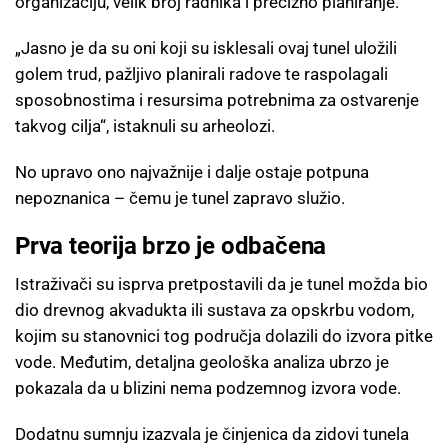
organizaciju, velik broj radnika i precizno planiranje.
„Jasno je da su oni koji su isklesali ovaj tunel uložili
golem trud, pažljivo planirali radove te raspolagali
sposobnostima i resursima potrebnima za ostvarenje
takvog cilja“, istaknuli su arheolozi.
No upravo ono najvažnije i dalje ostaje potpuna
nepoznanica – čemu je tunel zapravo služio.
Prva teorija brzo je odbačena
Istraživači su isprva pretpostavili da je tunel možda bio
dio drevnog akvadukta ili sustava za opskrbu vodom,
kojim su stanovnici tog područja dolazili do izvora pitke
vode. Međutim, detaljna geološka analiza ubrzo je
pokazala da u blizini nema podzemnog izvora vode.
Dodatnu sumnju izazvala je činjenica da zidovi tunela