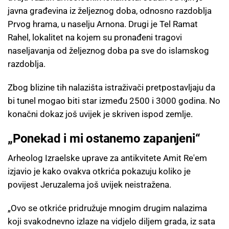
javna građevina iz željeznog doba, odnosno razdoblja
Prvog hrama, u naselju Arnona. Drugi je Tel Ramat
Rahel, lokalitet na kojem su pronađeni tragovi
naseljavanja od željeznog doba pa sve do islamskog
razdoblja.
Zbog blizine tih nalazišta istraživači pretpostavljaju da
bi tunel mogao biti star između 2500 i 3000 godina. No
konačni dokaz još uvijek je skriven ispod zemlje.
„Ponekad i mi ostanemo zapanjeni“
Arheolog Izraelske uprave za antikvitete Amit Re'em
izjavio je kako ovakva otkrića pokazuju koliko je
povijest Jeruzalema još uvijek neistražena.
„Ovo se otkriće pridružuje mnogim drugim nalazima
koji svakodnevno izlaze na vidjelo diljem grada, iz sata