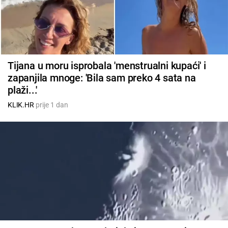
Tijana u moru isprobala 'menstrualni kupaći' i
zapanjila mnoge: 'Bila sam preko 4 sata na
plaži...'
KLIK.HR
prije 1 dan