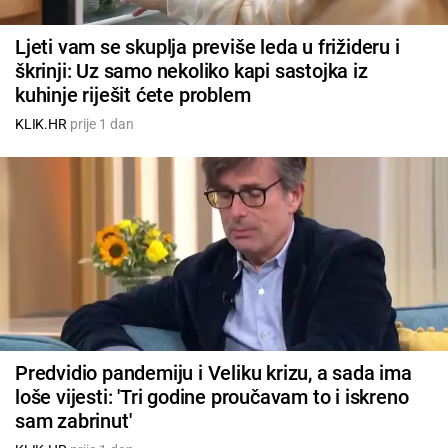
Ljeti vam se skuplja previše leda u frižideru i
škrinji: Uz samo nekoliko kapi sastojka iz
kuhinje riješit ćete problem
KLIK.HR
prije 1 dan
Predvidio pandemiju i Veliku krizu, a sada ima
loše vijesti: 'Tri godine proučavam to i iskreno
sam zabrinut'