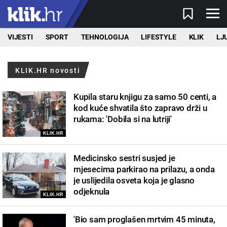
VIJESTI
SPORT
TEHNOLOGIJA
LIFESTYLE
KLIK
LJ
KLIK.HR novosti
Kupila staru knjigu za samo 50 centi, a
kod kuće shvatila što zapravo drži u
rukama: 'Dobila si na lutriji'
KLIK.HR
Medicinsko sestri susjed je
mjesecima parkirao na prilazu, a onda
je uslijedila osveta koja je glasno
odjeknula
KLIK.HR
'Bio sam proglašen mrtvim 45 minuta,