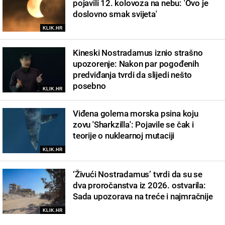
pojavili 12. kolovoza na nebu: 'Ovo je
doslovno smak svijeta'
KLIK.HR
Kineski Nostradamus iznio strašno
upozorenje: Nakon par pogođenih
predviđanja tvrdi da slijedi nešto
posebno
KLIK.HR
Viđena golema morska psina koju
zovu 'Sharkzilla': Pojavile se čak i
teorije o nuklearnoj mutaciji
KLIK.HR
‘Živući Nostradamus’ tvrdi da su se
dva proročanstva iz 2026. ostvarila:
Sada upozorava na treće i najmračnije
KLIK.HR