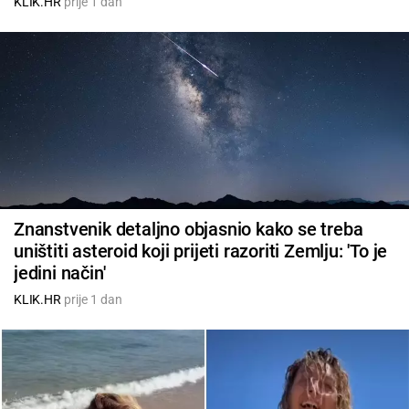
KLIK.HR
prije 1 dan
Znanstvenik detaljno objasnio kako se treba
uništiti asteroid koji prijeti razoriti Zemlju: 'To je
jedini način'
KLIK.HR
prije 1 dan