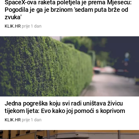
SpaceX-ova raketa poletjela je prema Mjesecu:
Pogodila je ga je brzinom 'sedam puta brže od
zvuka'
KLIK.HR
prije 1 dan
Jedna pogreška koju svi radi uništava živicu
tijekom ljeta: Evo kako joj pomoći s koprivom
KLIK.HR
prije 1 dan