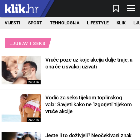
VIJESTI
SPORT
TEHNOLOGIJA
LIFESTYLE
KLIK
LJ
LJUBAV I SEKS
Vruće poze uz koje akcija dulje traje, a
ona će u svakoj uživati
24SATA
Vodič za seks tijekom toplinskog
vala: Savjeti kako ne 'izgorjeti' tijekom
vruće akcije
24SATA
Jeste li to doživjeli? Neočekivani znak