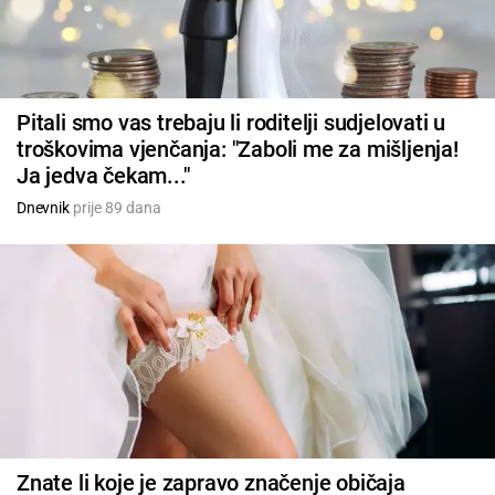
Pitali smo vas trebaju li roditelji sudjelovati u
troškovima vjenčanja: "Zaboli me za mišljenja!
Ja jedva čekam..."
Dnevnik
prije 89 dana
Znate li koje je zapravo značenje običaja