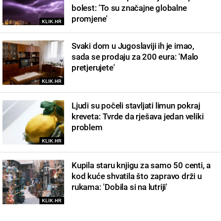
bolest: 'To su značajne globalne
promjene'
KLIK.HR
Svaki dom u Jugoslaviji ih je imao,
sada se prodaju za 200 eura: 'Malo
pretjerujete'
KLIK.HR
Ljudi su počeli stavljati limun pokraj
kreveta: Tvrde da rješava jedan veliki
problem
KLIK.HR
Kupila staru knjigu za samo 50 centi, a
kod kuće shvatila što zapravo drži u
rukama: 'Dobila si na lutriji'
KLIK.HR