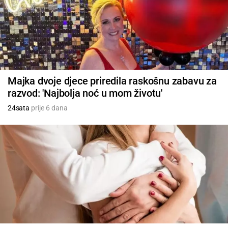
Majka dvoje djece priredila raskošnu zabavu za
razvod: 'Najbolja noć u mom životu'
24sata
prije 6 dana