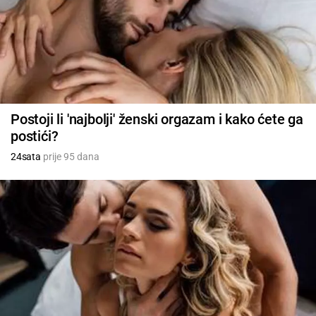
Postoji li 'najbolji' ženski orgazam i kako ćete ga
postići?
24sata
prije 95 dana