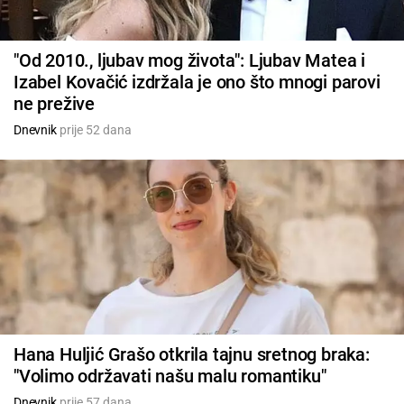
"Od 2010., ljubav mog života": Ljubav Matea i
Izabel Kovačić izdržala je ono što mnogi parovi
ne prežive
Dnevnik
prije 52 dana
Hana Huljić Grašo otkrila tajnu sretnog braka:
"Volimo održavati našu malu romantiku"
Dnevnik
prije 57 dana