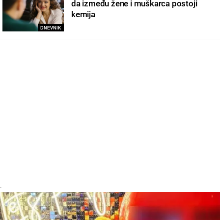
da između žene i muškarca postoji
kemija
DNEVNIK
-