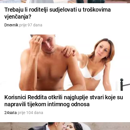
Trebaju li roditelji sudjelovati u troškovima
vjenčanja?
Dnevnik
prije 97 dana
Korisnici Reddita otkrili najgluplje stvari koje su
napravili tijekom intimnog odnosa
24sata
prije 104 dana