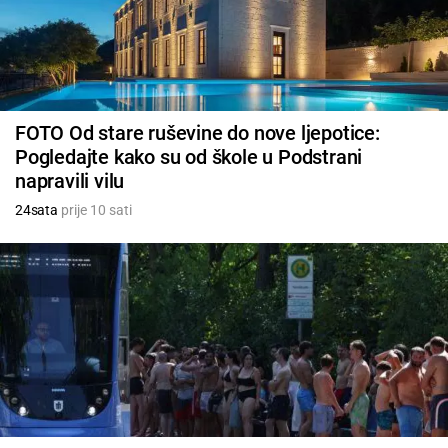
FOTO Od stare ruševine do nove ljepotice:
Pogledajte kako su od škole u Podstrani
napravili vilu
24sata
prije 10 sati