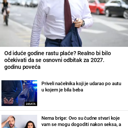
Od iduće godine rastu plaće? Realno bi bilo
očekivati da se osnovni odbitak za 2027.
godinu poveća
Priveli načelnika koji je udarao po autu
u kojem je bila beba
24SATA
Nema brige: Ovo su čudne stvari koje
vam se mogu dogoditi nakon seksa, a