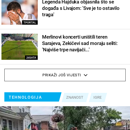
Legenda Hajduka objasnila što se
događa s Livajom: 'Sve je to ostavilo
traga'
TPORTAL
Merlinovi koncerti uništili teren
Sarajeva, Zekićevi sad moraju seliti:
'Najviše trpe navijači...'
24SATA
PRIKAŽI JOŠ VIJESTI
TEHNOLOGIJA
ZNANOST
IGRE