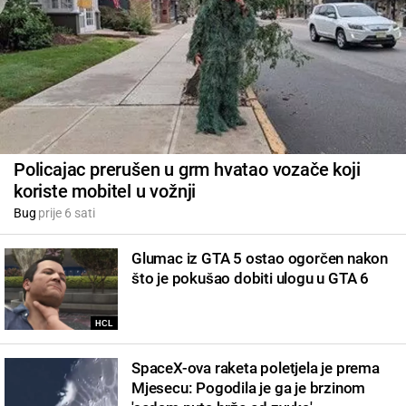
Policajac prerušen u grm hvatao vozače koji
koriste mobitel u vožnji
Bug
prije 6 sati
Glumac iz GTA 5 ostao ogorčen nakon
što je pokušao dobiti ulogu u GTA 6
HCL
SpaceX-ova raketa poletjela je prema
Mjesecu: Pogodila je ga je brzinom