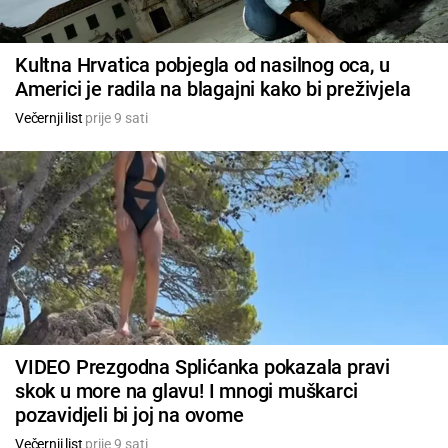
Kultna Hrvatica pobjegla od nasilnog oca, u
Americi je radila na blagajni kako bi preživjela
Večernji list
prije 9 sati
VIDEO Prezgodna Splićanka pokazala pravi
skok u more na glavu! I mnogi muškarci
pozavidjeli bi joj na ovome
Večernji list
prije 9 sati