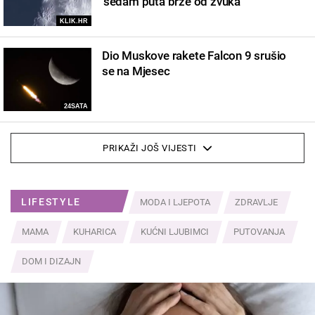
'sedam puta brže od zvuka'
KLIK.HR
Dio Muskove rakete Falcon 9 srušio
se na Mjesec
24SATA
PRIKAŽI JOŠ VIJESTI
LIFESTYLE
MODA I LJEPOTA
ZDRAVLJE
MAMA
KUHARICA
KUĆNI LJUBIMCI
PUTOVANJA
DOM I DIZAJN