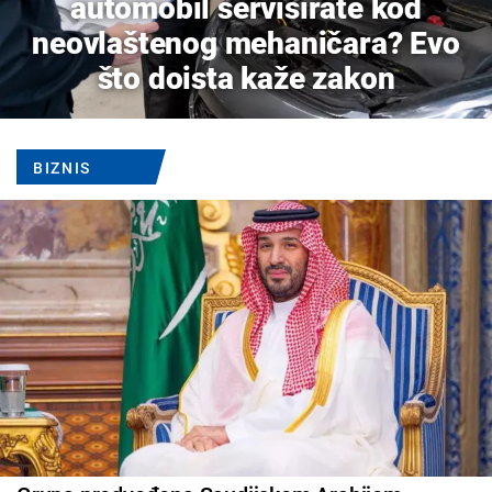
automobil servisirate kod
neovlaštenog mehaničara? Evo
što doista kaže zakon
BIZNIS