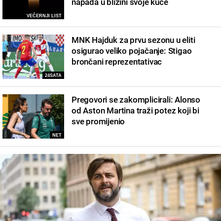
napada u blizini svoje kuće
VEČERNJI LIST
MNK Hajduk za prvu sezonu u eliti
osigurao veliko pojačanje: Stigao
brončani reprezentativac
24SATA
Pregovori se zakomplicirali: Alonso
od Aston Martina traži potez koji bi
sve promijenio
NET