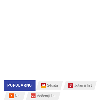
POPULARNO
24sata
Jutarnji list
Net
Večernji list