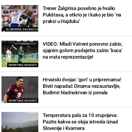
Trener Žalgirisa posebno je hvalio
Pukštasa, a otkrio je i kako je bio ‘na
praksi u Hajduku‘
SLOBODNA DALMACIJA
VIDEO: Mladi Vatreni ponovno zabio,
sjajnim golom podsjetio zašto ‘kuca‘
na vrata reprezentacije!
SPORTSKE NOVOSTI
Hrvatski dvojac ‘gori‘ u pripremama!
Bivši napadač Dinama nezaustavljiv,
Budimir hladnokrvan iz penala
SPORTSKE NOVOSTI
Temperatura pala za 10 stupnjeva:
Pazite kakva se oluja istresla iznad
Slovenije i Kvarnera