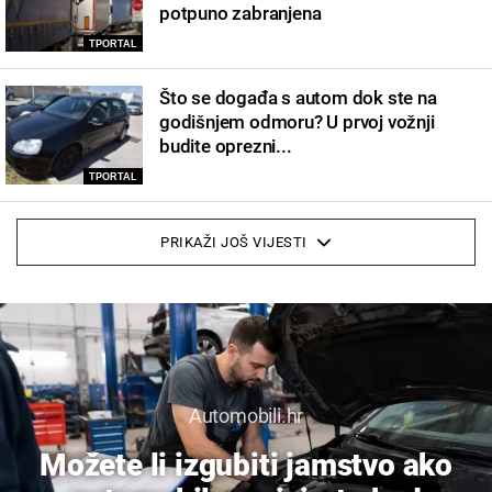
potpuno zabranjena
TPORTAL
Što se događa s autom dok ste na
godišnjem odmoru? U prvoj vožnji
budite oprezni...
TPORTAL
PRIKAŽI JOŠ VIJESTI
Automobili.hr
Možete li izgubiti jamstvo ako