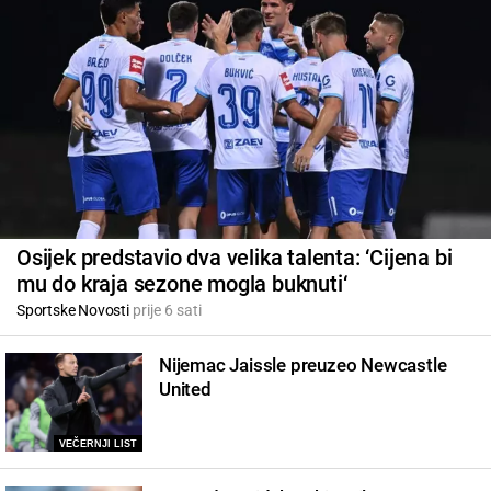
Osijek predstavio dva velika talenta: ‘Cijena bi
mu do kraja sezone mogla buknuti‘
Sportske Novosti
prije 6 sati
Nijemac Jaissle preuzeo Newcastle
United
VEČERNJI LIST