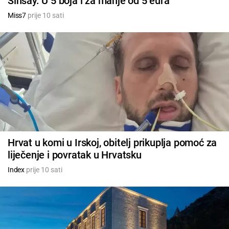
Sinsay. U 5 boja i za manje od 5 eura
Miss7
prije 10 sati
Hrvat u komi u Irskoj, obitelj prikuplja pomoć za
liječenje i povratak u Hrvatsku
Index
prije 10 sati