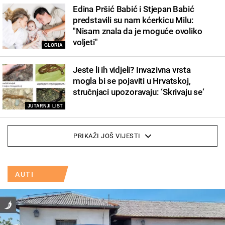
Edina Pršić Babić i Stjepan Babić
predstavili su nam kćerkicu Milu:
"Nisam znala da je moguće ovoliko
voljeti"
GLORIA
Jeste li ih vidjeli? Invazivna vrsta
mogla bi se pojaviti u Hrvatskoj,
stručnjaci upozoravaju: ‘Skrivaju se‘
JUTARNJI LIST
PRIKAŽI JOŠ VIJESTI
AUTI