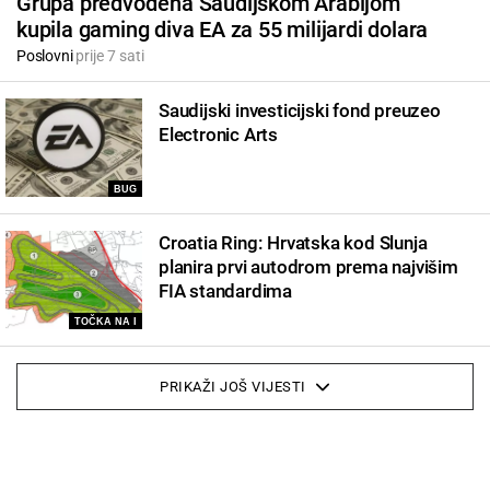
Grupa predvođena Saudijskom Arabijom
kupila gaming diva EA za 55 milijardi dolara
Poslovni
prije 7 sati
Saudijski investicijski fond preuzeo
Electronic Arts
BUG
Croatia Ring: Hrvatska kod Slunja
planira prvi autodrom prema najvišim
FIA standardima
TOČKA NA I
PRIKAŽI JOŠ VIJESTI