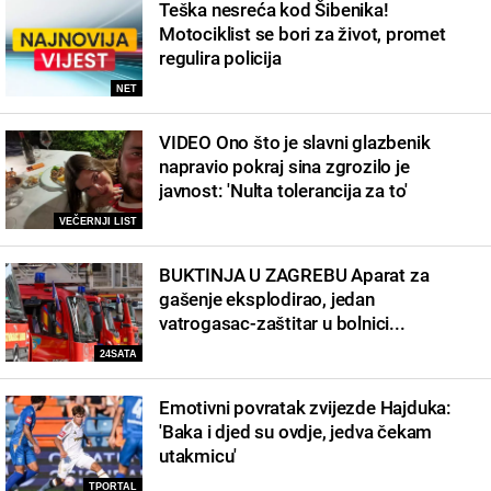
Teška nesreća kod Šibenika!
Motociklist se bori za život, promet
regulira policija
NET
VIDEO Ono što je slavni glazbenik
napravio pokraj sina zgrozilo je
javnost: 'Nulta tolerancija za to'
VEČERNJI LIST
BUKTINJA U ZAGREBU Aparat za
gašenje eksplodirao, jedan
vatrogasac-zaštitar u bolnici...
24SATA
Emotivni povratak zvijezde Hajduka:
'Baka i djed su ovdje, jedva čekam
utakmicu'
TPORTAL