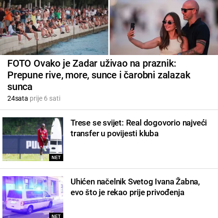
FOTO Ovako je Zadar uživao na praznik:
Prepune rive, more, sunce i čarobni zalazak
sunca
24sata
prije 6 sati
Trese se svijet: Real dogovorio najveći
transfer u povijesti kluba
NET
Uhićen načelnik Svetog Ivana Žabna,
evo što je rekao prije privođenja
NET