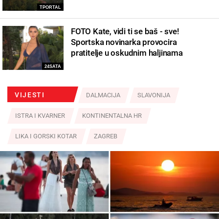
TPORTAL
FOTO Kate, vidi ti se baš - sve!
Sportska novinarka provocira
pratitelje u oskudnim haljinama
24SATA
VIJESTI
DALMACIJA
SLAVONIJA
ISTRA I KVARNER
KONTINENTALNA HR
LIKA I GORSKI KOTAR
ZAGREB