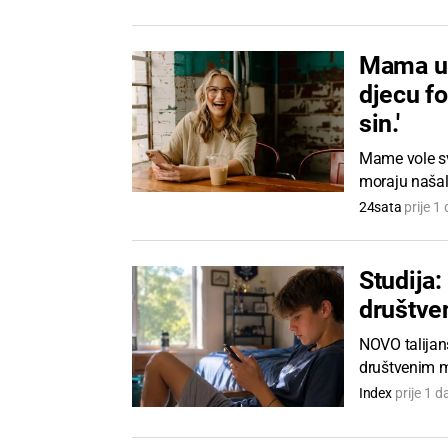
Mama u 
djecu fo
sin.'
Mame vole sv
moraju našali
24sata
prije 1
Studija:
društve
NOVO talijans
društvenim m
Index
prije 1 d