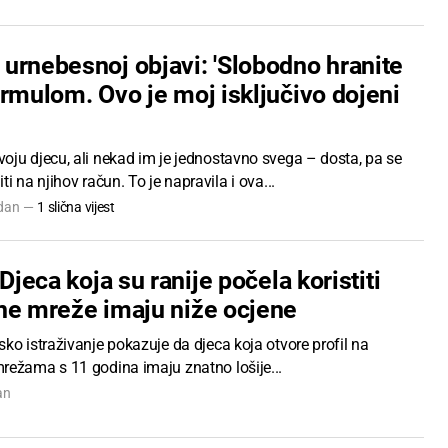
urnebesnoj objavi: 'Slobodno hranite
rmulom. Ovo je moj isključivo dojeni
oju djecu, ali nekad im je jednostavno svega – dosta, pa se
ti na njihov račun. To je napravila i ova...
 dan —
1 slična vijest
 Djeca koja su ranije počela koristiti
ne mreže imaju niže ocjene
ko istraživanje pokazuje da djeca koja otvore profil na
režama s 11 godina imaju znatno lošije...
an