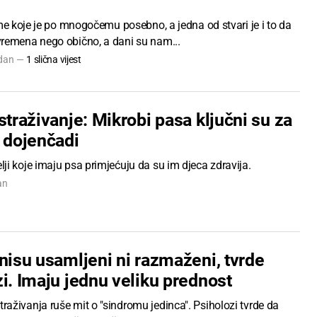
eme koje je po mnogočemu posebno, a jedna od stvari je i to da
remena nego obično, a dani su nam...
 dan —
1 slična vijest
straživanje: Mikrobi pasa ključni su za
e dojenčadi
i koje imaju psa primjećuju da su im djeca zdravija.
an
nisu usamljeni ni razmaženi, tvrde
i. Imaju jednu veliku prednost
aživanja ruše mit o "sindromu jedinca". Psiholozi tvrde da