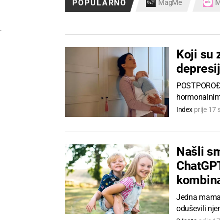
POPULARNO
MagMe
M
-
Koji su
depresi
POSTPOROĐAJ
hormonalnim,
Index
prije 17 
Našli sm
ChatGPT
kombina
Jedna mama ob
oduševili nje