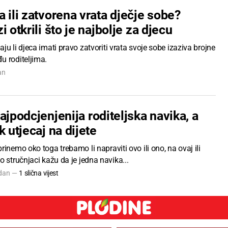
 ili zatvorena vrata dječje sobe?
i otkrili što je najbolje za djecu
ju li djeca imati pravo zatvoriti vrata svoje sobe izaziva brojne
u roditeljima.
an
ajpodcjenjenija roditeljska navika, a
k utjecaj na dijete
rinemo oko toga trebamo li napraviti ovo ili ono, na ovaj ili
o stručnjaci kažu da je jedna navika...
 dan —
1 slična vijest