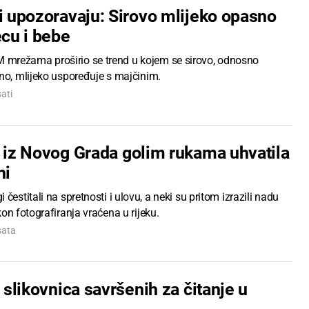
ci upozoravaju: Sirovo mlijeko opasno
ecu i bebe
režama proširio se trend u kojem se sirovo, odnosno
ano, mlijeko uspoređuje s majčinim.
sati
) iz Novog Grada golim rukama uhvatila
ni
 čestitali na spretnosti i ulovu, a neki su pritom izrazili nadu
kon fotografiranja vraćena u rijeku.
sata
h slikovnica savršenih za čitanje u