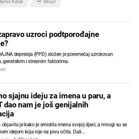
amin Kutak
Miss7
 zapravo uzroci podtporođajne
je?
NA depresija (PPD) složen je poremećaj uzrokovan
 genetskim i stresnim faktorima.
sati
o sjajnu ideju za imena u paru, a
 dao nam je još genijalnih
cija
javila je kako je smislila imena svojoj djeci, a mnogi su se
nom idejom koja nije na prvu očita. Dali...