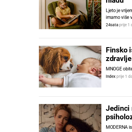
hladu
Ljeto je vrij
imamo više v
24sata
prije 1
Finsko i
zdravlj
MNOGE obitelj
Index
prije 1 d
Jedinci 
psiholoz
MODERNA istr