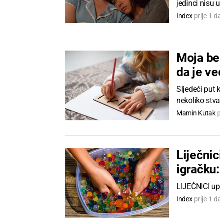
jedinci nisu u
Index
prije 1 d
Moja beb
da je v
Sljedeći put 
nekoliko stvar
Mamin Kutak
p
Liječnic
igračku
LIJEČNICI upo
Index
prije 1 d