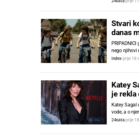
24sata
prije 1
Stvari k
danas m
PRIPADNICI ge
nego njihovi r
Index
prije 18 
Katey Sa
je rekla
Katey Sagal 
vode, a o nje
24sata
prije 1