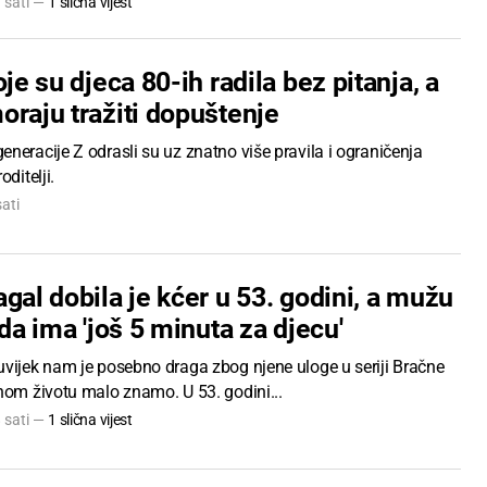
7 sati —
1 slična vijest
oje su djeca 80-ih radila bez pitanja, a
oraju tražiti dopuštenje
neracije Z odrasli su uz znatno više pravila i ograničenja
oditelji.
sati
gal dobila je kćer u 53. godini, a mužu
 da ima 'još 5 minuta za djecu'
uvijek nam je posebno draga zbog njene uloge u seriji Bračne
nom životu malo znamo. U 53. godini...
8 sati —
1 slična vijest