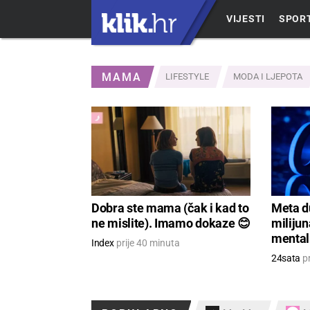
VIJESTI
SPOR
MAMA
LIFESTYLE
MODA I LJEPOTA
Dobra ste mama (čak i kad to
Meta du
ne mislite). Imamo dokaze 😊
milijun
mentaln
Index
prije 40 minuta
24sata
pr