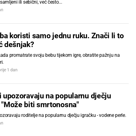
samljeni ili sebični, već često...
an
a koristi samo jednu ruku. Znači li to
eć dešnjak?
kada promatrate svoju bebu tijekom igre, obratite pažnju na
i.
rije 1 dan
i upozoravaju na popularnu dječju
: "Može biti smrtonosna"
zoravaju roditelje na popularnu dječju igračku - vodene perle.
an