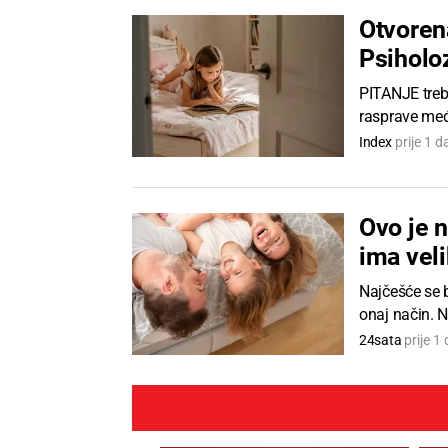
Otvorena
Psiholoz
PITANJE treba
rasprave međ
Index
prije 1 d
Ovo je n
ima veli
Najčešće se b
onaj način. N
24sata
prije 1