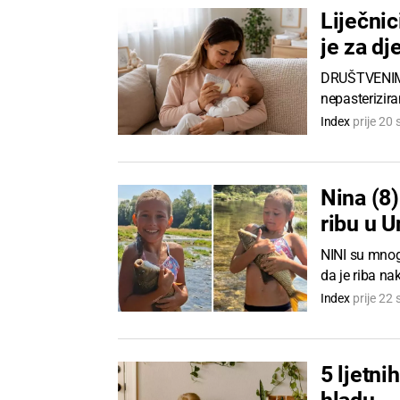
Liječni
je za dj
DRUŠTVENIM m
nepasterizir
Index
prije 20 
Nina (8
ribu u U
NINI su mnogi
da je riba na
Index
prije 22 
5 ljetni