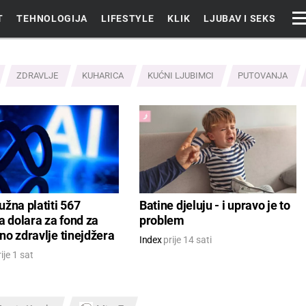
T
TEHNOLOGIJA
LIFESTYLE
KLIK
LJUBAV I SEKS
ZDRAVLJE
KUHARICA
KUĆNI LJUBIMCI
PUTOVANJA
žna platiti 567
Batine djeluju - i upravo je to
a dolara za fond za
problem
o zdravlje tinejdžera
Index
prije 14 sati
ije 1 sat