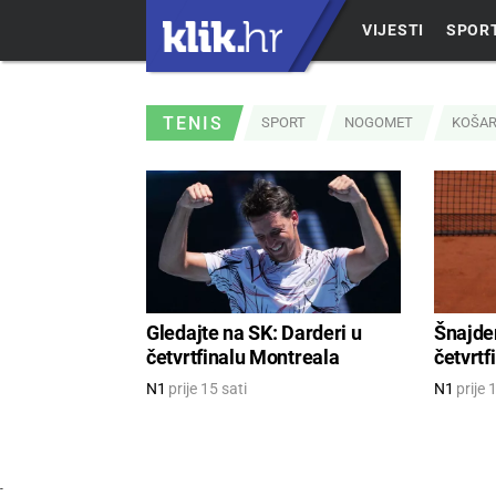
VIJESTI
SPOR
TENIS
SPORT
NOGOMET
KOŠA
Gledajte na SK: Darderi u
Šnajde
četvrtfinalu Montreala
četvrtf
N1
prije 15 sati
N1
prije 
-