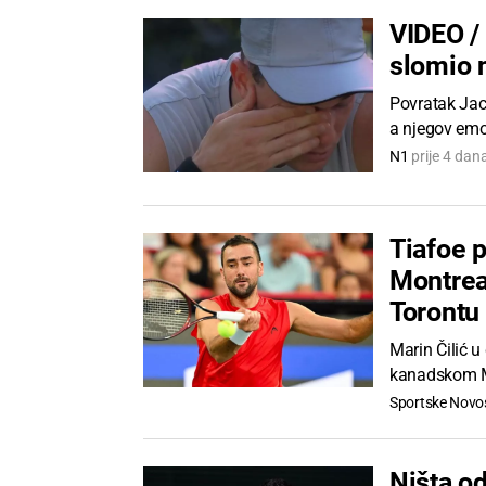
VIDEO / 
slomio 
Povratak Jac
a njegov emo
N1
prije 4 dan
Tiafoe p
Montreal
Torontu
Marin Čilić 
kanadskom Mon
Sportske Novos
Ništa od