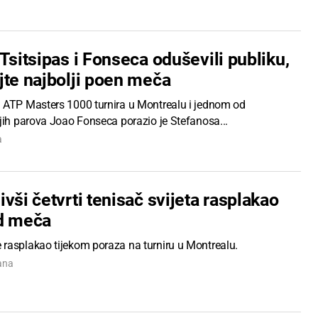
Tsitsipas i Fonseca oduševili publiku,
jte najbolji poen meča
 ATP Masters 1000 turnira u Montrealu i jednom od
jih parova Joao Fonseca porazio je Stefanosa...
a
vši četvrti tenisač svijeta rasplakao
d meča
rasplakao tijekom poraza na turniru u Montrealu.
ana