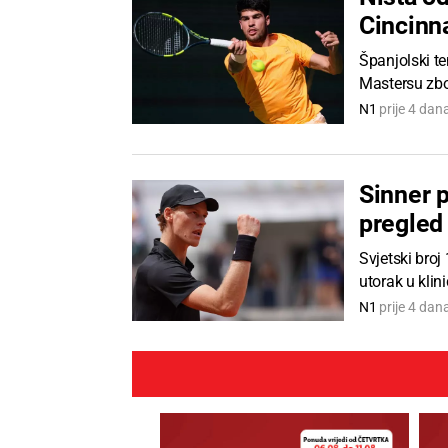
Cincinna
Španjolski t
Mastersu zbog
N1
prije 4 da
Sinner p
pregled 
Svjetski broj
utorak u klini
N1
prije 4 dan