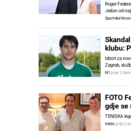
Roger Federer
Jedan od najv
Sportske Novos
Skandal
klubu: P
Izbori za nov
Zagreb, služb
N1
prije 2 dan
FOTO Fe
gdje se 
TENISKA lege
Index
prije 2 