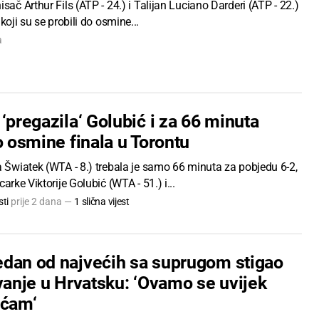
isač Arthur Fils (ATP - 24.) i Talijan Luciano Darderi (ATP - 22.)
 koji su se probili do osmine...
a
‘pregazila‘ Golubić i za 66 minuta
o osmine finala u Torontu
a Šwiatek (WTA - 8.) trebala je samo 66 minuta za pobjedu 6-2,
carke Viktorije Golubić (WTA - 51.) i...
ti
prije 2 dana —
1 slična vijest
dan od najvećih sa suprugom stigao
vanje u Hrvatsku: ‘Ovamo se uvijek
aćam‘