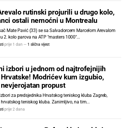
Arevalo rutinski projurili u drugo kolo,
nci ostali nemoćni u Montrealu
isač Mate Pavić (33) se sa Salvadorcem Marcelom Arevalom
 u 2. kolo parova na ATP "masters 1000"...
ti
prije 1 dan —
1 slična vijest
i izbori u jednom od najtrofejnijih
 Hrvatske! Modrićev kum izgubio,
 nevjerojatan propust
izbori za predsjednika Hrvatskog teniskog kluba Zagreb,
g hrvatskog teniskog kluba. Zanimljivo, na tim...
ti
prije 2 dana