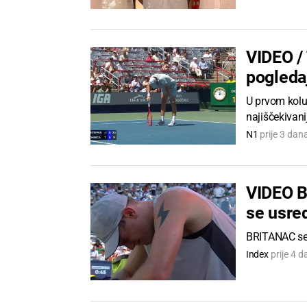
VIDEO / 
pogleda
U prvom kolu
najiščekivani
N1
prije 3 dan
VIDEO Bi
se usre
BRITANAC se 
Index
prije 4 d