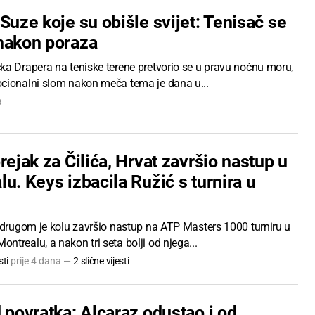
Suze koje su obišle svijet: Tenisač se
nakon poraza
ka Drapera na teniske terene pretvorio se u pravu noćnu moru,
cionalni slom nakon meča tema je dana u...
a
rejak za Čilića, Hrvat završio nastup u
u. Keys izbacila Ružić s turnira u
u drugom je kolu završio nastup na ATP Masters 1000 turniru u
trealu, a nakon tri seta bolji od njega...
ti
prije 4 dana —
2 slične vijesti
 povratka: Alcaraz odustao i od