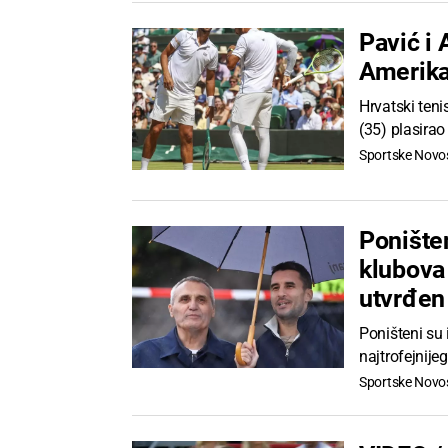
Pavić i 
Amerika
Hrvatski ten
(35) plasirao
Sportske Novos
Poništen
klubova
utvrđen
Poništeni su 
najtrofejnije
Sportske Novos