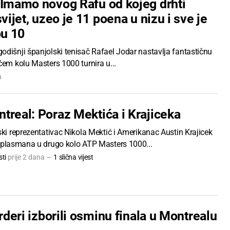
 Imamo novog Rafu od kojeg drhti
svijet, uzeo je 11 poena u nizu i sve je
pu 10
odišnji španjolski tenisač Rafael Jodar nastavlja fantastičnu
ćem kolu Masters 1000 turnira u...
a
treal: Poraz Mektića i Krajiceka
ski reprezentativac Nikola Mektić i Amerikanac Austin Krajicek
z plasmana u drugo kolo ATP Masters 1000...
ti
prije 2 dana —
1 slična vijest
arderi izborili osminu finala u Montrealu