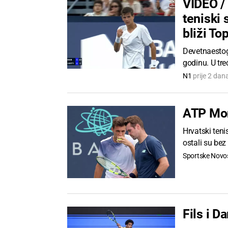
VIDEO /
teniski 
bliži To
Devetnaestog
godinu. U tre
N1
prije 2 dan
ATP Mon
Hrvatski teni
ostali su be
Sportske Novos
Fils i D