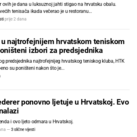
 ovih je dana u luksuznoj jahti stigao na hrvatsku obalu.
ećih tenisača ikada večerao je u restoranu...
ti
prije 2 dana
 u najtrofejnijem hrvatskom teniskom
oništeni izbori za predsjednika
og predsjednika najtrofejnijeg hrvatskog teniskog kluba, HTK
eno su poništeni nakon što je...
a
derer ponovno ljetuje u Hrvatskoj. Evo
nalazi
nda i ovo ljeto odmara u Hrvatskoj.
dana —
3 slične vijesti