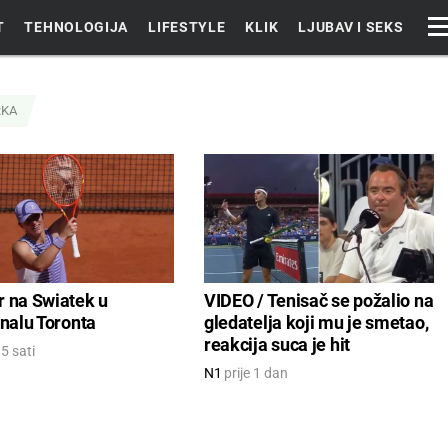
T
TEHNOLOGIJA
LIFESTYLE
KLIK
LJUBAV I SEKS
RKA
r na Swiatek u
VIDEO / Tenisač se požalio na
inalu Toronta
gledatelja koji mu je smetao,
reakcija suca je hit
15 sati
N1
prije 1 dan