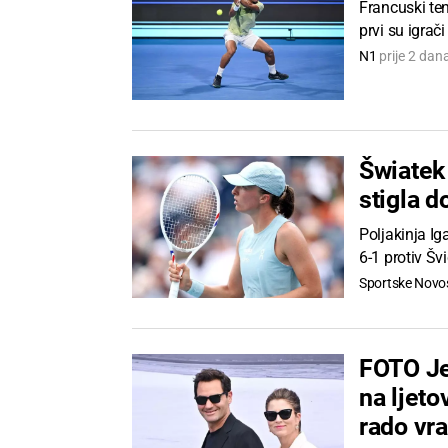
Francuski ten
prvi su igrači
N1
prije 2 dan
Šwiatek 
stigla d
Poljakinja Ig
6-1 protiv Švi
Sportske Novos
FOTO Je
na ljeto
rado vr