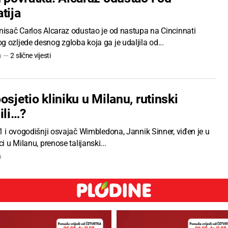
tija
enisač Carlos Alcaraz odustao je od nastupa na Cincinnati
 ozljede desnog zgloba koja ga je udaljila od...
na —
2 slične vijesti
osjetio kliniku u Milanu, rutinski
ili…?
 1 i ovogodišnji osvajač Wimbledona, Jannik Sinner, viđen je u
ci u Milanu, prenose talijanski...
a