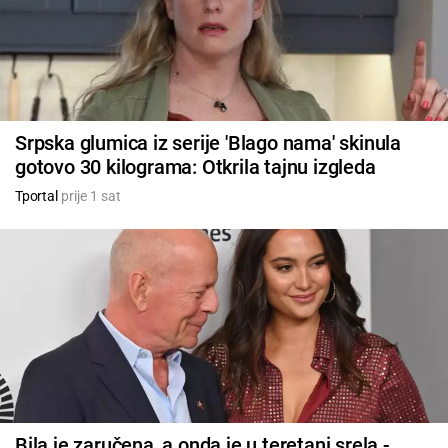
Srpska glumica iz serije 'Blago nama' skinula
gotovo 30 kilograma: Otkrila tajnu izgleda
Tportal
prije 1 sat
Bila je zaručena, a onda je u teretani srela -