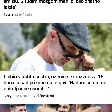
smislu. S tuđim mozgom meni bi bilo znatno
lakše'
Tportal
prije 4 sata
Ljubio vlastitu sestru, oženio se i razveo za 15
dana, a sad priznao da je gay: 'Nadam se da me
obitelj neće osuditi...'
Story
prije 4 sata —
2 slične vijesti