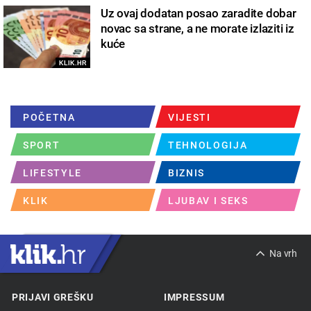
Uz ovaj dodatan posao zaradite dobar
novac sa strane, a ne morate izlaziti iz
kuće
KLIK.HR
POČETNA
VIJESTI
SPORT
TEHNOLOGIJA
LIFESTYLE
BIZNIS
KLIK
LJUBAV I SEKS
Na vrh
PRIJAVI GREŠKU
IMPRESSUM