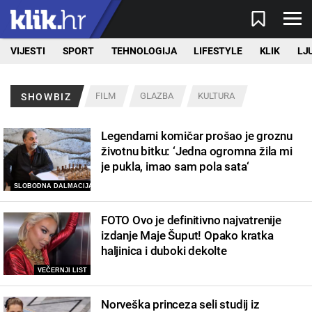
VIJESTI
SPORT
TEHNOLOGIJA
LIFESTYLE
KLIK
LJ
FILM
GLAZBA
KULTURA
SHOWBIZ
Legendarni komičar prošao je groznu
životnu bitku: ‘Jedna ogromna žila mi
je pukla, imao sam pola sata‘
SLOBODNA DALMACIJA
FOTO Ovo je definitivno najvatrenije
izdanje Maje Šuput! Opako kratka
haljinica i duboki dekolte
VEČERNJI LIST
Norveška princeza seli studij iz