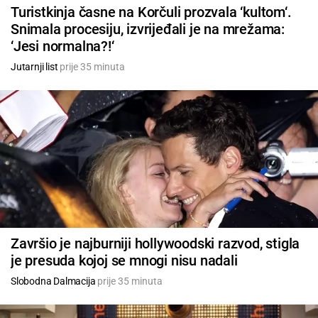
Turistkinja časne na Korčuli prozvala ‘kultom‘.
Snimala procesiju, izvrijeđali je na mrežama:
‘Jesi normalna?!‘
Jutarnji list
prije 35 minuta
Završio je najburniji hollywoodski razvod, stigla
je presuda kojoj se mnogi nisu nadali
Slobodna Dalmacija
prije 35 minuta