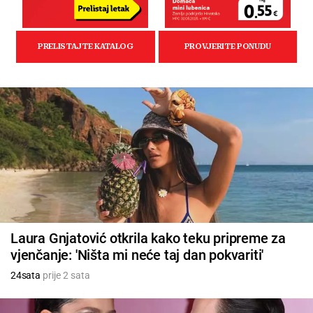
Laura Gnjatović otkrila kako teku pripreme za
vjenčanje: 'Ništa mi neće taj dan pokvariti'
24sata
prije 2 sata