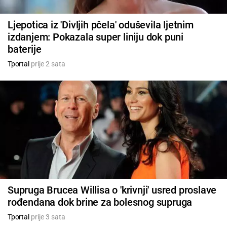
Ljepotica iz 'Divljih pčela' oduševila ljetnim
izdanjem: Pokazala super liniju dok puni
baterije
Tportal
prije 2 sata
Supruga Brucea Willisa o 'krivnji' usred proslave
rođendana dok brine za bolesnog supruga
Tportal
prije 3 sata