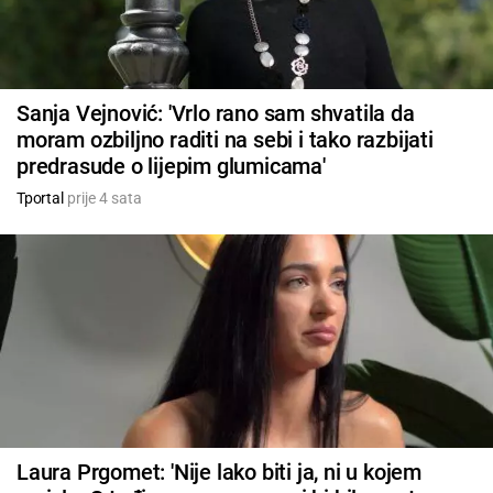
Sanja Vejnović: 'Vrlo rano sam shvatila da
moram ozbiljno raditi na sebi i tako razbijati
predrasude o lijepim glumicama'
Tportal
prije 4 sata
Laura Prgomet: 'Nije lako biti ja, ni u kojem