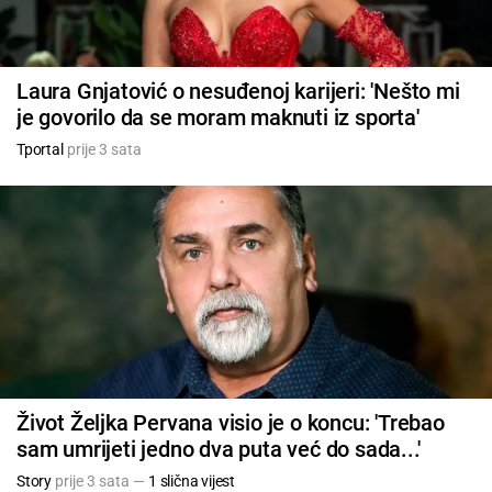
Laura Gnjatović o nesuđenoj karijeri: 'Nešto mi
je govorilo da se moram maknuti iz sporta'
Tportal
prije 3 sata
Život Željka Pervana visio je o koncu: 'Trebao
sam umrijeti jedno dva puta već do sada...'
Story
prije 3 sata —
1 slična vijest