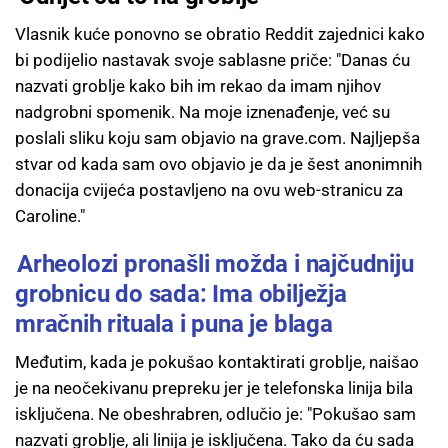
Vlasnik kuće ponovno se obratio Reddit zajednici kako
bi podijelio nastavak svoje sablasne priče: "Danas ću
nazvati groblje kako bih im rekao da imam njihov
nadgrobni spomenik. Na moje iznenađenje, već su
poslali sliku koju sam objavio na grave.com. Najljepša
stvar od kada sam ovo objavio je da je šest anonimnih
donacija cvijeća postavljeno na ovu web-stranicu za
Caroline."
Arheolozi pronašli možda i najčudniju
grobnicu do sada: Ima obilježja
mračnih rituala i puna je blaga
Međutim, kada je pokušao kontaktirati groblje, naišao
je na neočekivanu prepreku jer je telefonska linija bila
isključena. Ne obeshrabren, odlučio je: "Pokušao sam
nazvati groblje, ali linija je isključena. Tako da ću sada