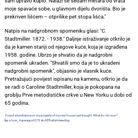
sam upravo kupio. Nalazi se sedam metara od vrata
moje spavaće sobe, u glavnom dijelu dvorišta. Bio je
prekriven lišćem – otprilike pet stopa lišća."
Natpis na nadgrobnom spomeniku glasi: "C.
Stadtmiller. 1872. - 1938." Daljnje istraživanje otkrilo je
da je kamen stariji od njegove kuće, koja je izgrađena
1958. godine. Ubrzo je shvatio da je nadgrobni
spomenik ukraden. "Shvatili smo da je to ukradeni
nadgrobni spomenik", objasnio je vlasnik kuće.
Pretražujući povijest ispisanu na kamenu, otkrio je da
se radi o Caroline Stadtmiller, koja je pokopana na
groblju Prve metodističke crkve u New Yorku u dobi od
65 godina.
Found a tombstone on my property of my new house I just bought. What do I do now?
by
u/Low_Asparagus9273
in
AllThatIsInteresting