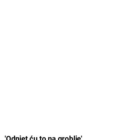
'Odnjet ću to na groblje'