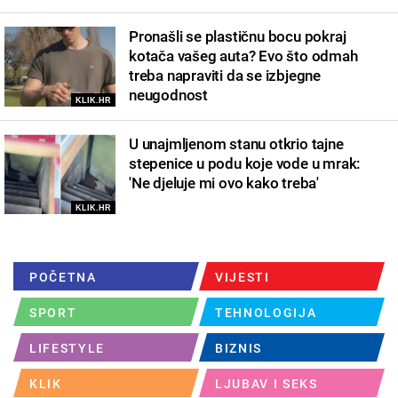
Pronašli se plastičnu bocu pokraj
kotača vašeg auta? Evo što odmah
treba napraviti da se izbjegne
neugodnost
KLIK.HR
U unajmljenom stanu otkrio tajne
stepenice u podu koje vode u mrak:
'Ne djeluje mi ovo kako treba'
KLIK.HR
POČETNA
VIJESTI
SPORT
TEHNOLOGIJA
LIFESTYLE
BIZNIS
KLIK
LJUBAV I SEKS