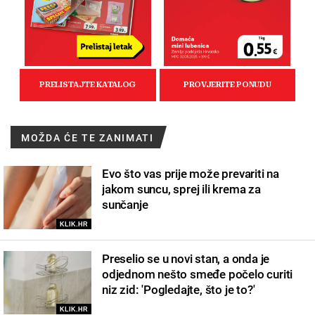
MOŽDA ĆE TE ZANIMATI
Evo što vas prije može prevariti na
jakom suncu, sprej ili krema za
sunčanje
KLIK.HR
Preselio se u novi stan, a onda je
odjednom nešto smeđe počelo curiti
niz zid: 'Pogledajte, što je to?'
KLIK.HR