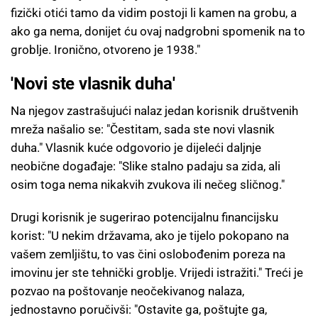
fizički otići tamo da vidim postoji li kamen na grobu, a
ako ga nema, donijet ću ovaj nadgrobni spomenik na to
groblje. Ironično, otvoreno je 1938."
'Novi ste vlasnik duha'
Na njegov zastrašujući nalaz jedan korisnik društvenih
mreža našalio se: "Čestitam, sada ste novi vlasnik
duha." Vlasnik kuće odgovorio je dijeleći daljnje
neobične događaje: "Slike stalno padaju sa zida, ali
osim toga nema nikakvih zvukova ili nečeg sličnog."
Drugi korisnik je sugerirao potencijalnu financijsku
korist: "U nekim državama, ako je tijelo pokopano na
vašem zemljištu, to vas čini oslobođenim poreza na
imovinu jer ste tehnički groblje. Vrijedi istražiti." Treći je
pozvao na poštovanje neočekivanog nalaza,
jednostavno poručivši: "Ostavite ga, poštujte ga,