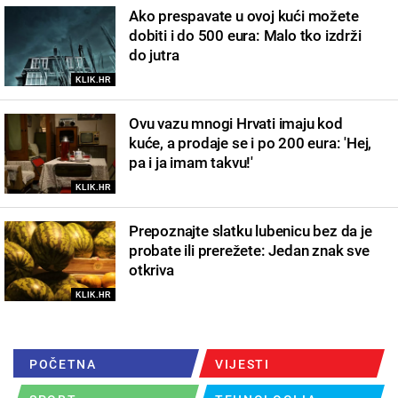
Ako prespavate u ovoj kući možete
dobiti i do 500 eura: Malo tko izdrži
do jutra
KLIK.HR
Ovu vazu mnogi Hrvati imaju kod
kuće, a prodaje se i po 200 eura: 'Hej,
pa i ja imam takvu!'
KLIK.HR
Prepoznajte slatku lubenicu bez da je
probate ili prerežete: Jedan znak sve
otkriva
KLIK.HR
POČETNA
VIJESTI