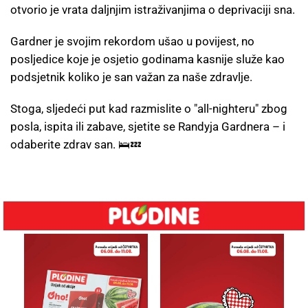
otvorio je vrata daljnjim istraživanjima o deprivaciji sna.
Gardner je svojim rekordom ušao u povijest, no
posljedice koje je osjetio godinama kasnije služe kao
podsjetnik koliko je san važan za naše zdravlje.
Stoga, sljedeći put kad razmislite o "all-nighteru" zbog
posla, ispita ili zabave, sjetite se Randyja Gardnera – i
odaberite zdrav san. 🛌💤