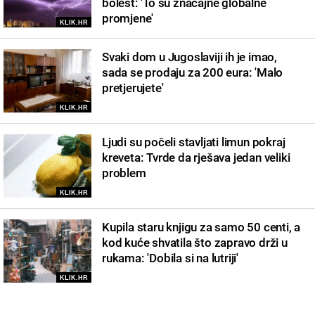
bolest: 'To su značajne globalne
promjene'
KLIK.HR
Svaki dom u Jugoslaviji ih je imao,
sada se prodaju za 200 eura: 'Malo
pretjerujete'
KLIK.HR
Ljudi su počeli stavljati limun pokraj
kreveta: Tvrde da rješava jedan veliki
problem
KLIK.HR
Kupila staru knjigu za samo 50 centi, a
kod kuće shvatila što zapravo drži u
rukama: 'Dobila si na lutriji'
KLIK.HR