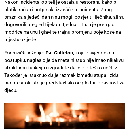
Nakon incidenta, obitelj je ostala u restoranu kako bi
platila račun i potpisala izvješće o incidentu. Zbog
praznika sljedeći dan nisu mogli posjetiti liječnika, ali su
dogovorili pregled tijekom tjedna. Ethan je pretrpio
modrice na uhu i glavi te trajnu promjenu boje kose na
mjestu ozljede.
Forenzički inženjer
Pat Culleton,
koji je svjedočio u
postupku, naglasio je da metalni stup nije imao nikakvu
strukturnu funkciju u zgradi te da je bio teško uočljiv.
Također je istaknuo da je razmak između stupa i zida
bio preširok, što je predstavljalo očiglednu opasnost za
djecu.