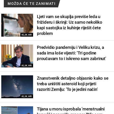
MOŽDA ĆE TE ZANIMATI
Ljeti vam se skuplja previše leda u
frižideru i škrinji: Uz samo nekoliko
kapi sastojka iz kuhinje riješit ćete
problem
KLIK.HR
Predvidio pandemiju i Veliku krizu, a
sada ima loše vijesti: 'Tri godine
proučavam to i iskreno sam zabrinut'
KLIK.HR
Znanstvenik detaljno objasnio kako se
treba uništiti asteroid koji prijeti
razoriti Zemlju: 'To je jedini način'
KLIK.HR
Tijana u moru isprobala 'menstrualni