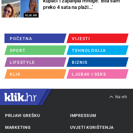
kupaći' i zapanjila mnoge: 'Bila sam
preko 4 sata na plaži...'
KLIK.HR
POČETNA
VIJESTI
SPORT
TEHNOLOGIJA
LIFESTYLE
BIZNIS
KLIK
LJUBAV I SEKS
Na vrh
PRIJAVI GREŠKU
IMPRESSUM
MARKETING
UVJETI KORIŠTENJA