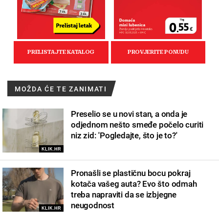
MOŽDA ĆE TE ZANIMATI
Preselio se u novi stan, a onda je
odjednom nešto smeđe počelo curiti
niz zid: 'Pogledajte, što je to?'
KLIK.HR
Pronašli se plastičnu bocu pokraj
kotača vašeg auta? Evo što odmah
treba napraviti da se izbjegne
neugodnost
KLIK.HR