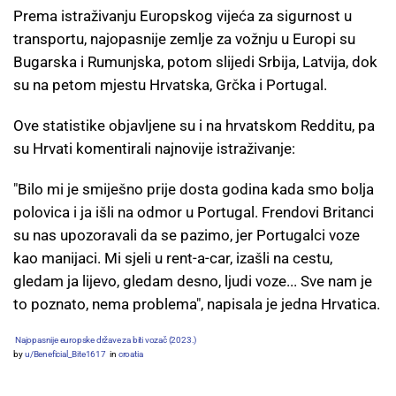
Prema istraživanju Europskog vijeća za sigurnost u
transportu, najopasnije zemlje za vožnju u Europi su
Bugarska i Rumunjska, potom slijedi Srbija, Latvija, dok
su na petom mjestu Hrvatska, Grčka i Portugal.
Ove statistike objavljene su i na hrvatskom Redditu, pa
su Hrvati komentirali najnovije istraživanje:
"Bilo mi je smiješno prije dosta godina kada smo bolja
polovica i ja išli na odmor u Portugal. Frendovi Britanci
su nas upozoravali da se pazimo, jer Portugalci voze
kao manijaci. Mi sjeli u rent-a-car, izašli na cestu,
gledam ja lijevo, gledam desno, ljudi voze... Sve nam je
to poznato, nema problema", napisala je jedna Hrvatica.
Najopasnije europske države za biti vozač (2023.)
by
u/Beneficial_Bite1617
in
croatia