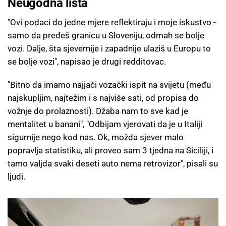
Neugodna lista
"Ovi podaci do jedne mjere reflektiraju i moje iskustvo -
samo da pređeš granicu u Sloveniju, odmah se bolje
vozi. Dalje, šta sjevernije i zapadnije ulaziš u Europu to
se bolje vozi", napisao je drugi redditovac.
"Bitno da imamo najjači vozački ispit na svijetu (među
najskupljim, najtežim i s najviše sati, od propisa do
vožnje do prolaznosti). Džaba nam to sve kad je
mentalitet u banani", "Odbijam vjerovati da je u Italiji
sigurnije nego kod nas. Ok, možda sjever malo
popravlja statistiku, ali proveo sam 3 tjedna na Siciliji, i
tamo valjda svaki deseti auto nema retrovizor", pisali su
ljudi.