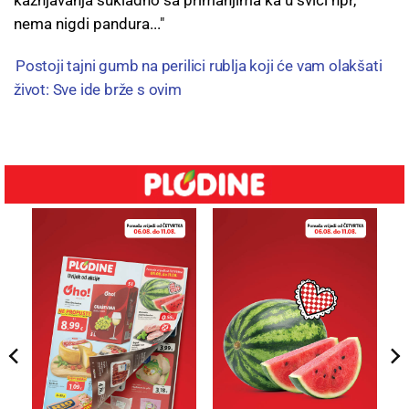
kažnjavanja sukladno sa primanjima ka u švici npr,
nema nigdi pandura..."
Postoji tajni gumb na perilici rublja koji će vam olakšati
život: Sve ide brže s ovim