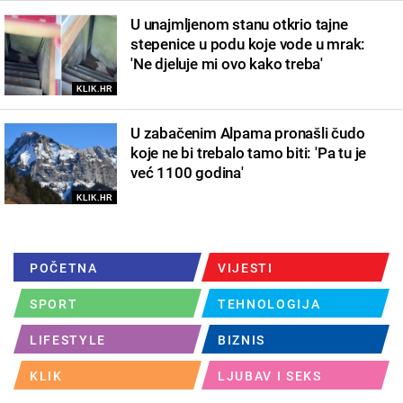
U unajmljenom stanu otkrio tajne
stepenice u podu koje vode u mrak:
'Ne djeluje mi ovo kako treba'
KLIK.HR
U zabačenim Alpama pronašli čudo
koje ne bi trebalo tamo biti: 'Pa tu je
već 1100 godina'
KLIK.HR
POČETNA
VIJESTI
SPORT
TEHNOLOGIJA
LIFESTYLE
BIZNIS
KLIK
LJUBAV I SEKS