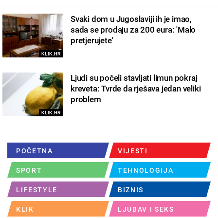
Svaki dom u Jugoslaviji ih je imao,
sada se prodaju za 200 eura: 'Malo
pretjerujete'
KLIK.HR
Ljudi su počeli stavljati limun pokraj
kreveta: Tvrde da rješava jedan veliki
problem
KLIK.HR
POČETNA
VIJESTI
SPORT
TEHNOLOGIJA
LIFESTYLE
BIZNIS
KLIK
LJUBAV I SEKS