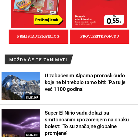
MOŽDA ĆE TE ZANIMATI
U zabačenim Alpama pronašli čudo
koje ne bi trebalo tamo biti: 'Pa tu je
već 1100 godina'
KLIK.HR
Super El Niño sada dolazi sa
smrtonosnim upozorenjem na opaku
bolest: 'To su značajne globalne
promjene'
KLIK.HR