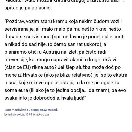
Redditu: "Auto možda krepa u drugoj državi, što sad?",
upitao je pa pojasnio:
"Pozdrav, vozim staru kramu koja nekim čudom vozi i
servisirana je, ali malo malo pa mu nešto rikne, nešto
dosad ne servisirano (npr. nedavno je počelo ulje curit,
a nikad do sad nije, to ćemo sanirat uskoro), a
planiramo otići u Austriju na izlet, pa čisto radi
prevencije, kaj mogu napravit ak mi u drugoj državi
(članice EU) rikne auto? Jel šlep služba može doć po
mene iz Hrvatske (ako je blizu relativno), jel se to ekstra
plaća, koje mi sve opcije ostaju, a da me ne ogule za
soma eura (ili ako je to jedina opcija... da znam), pa evo
svaka info je dobrodošla, hvala ljudi!"
Auto mozda krepa u drugoj drzavi, sto sad?
by
u/Naive-Head1574
in
askcroatia