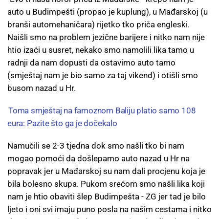
auto u Budimpešti (propao je kuplung), u Mađarskoj (u
branši automehaničara) rijetko tko priča engleski.
Naišli smo na problem jezične barijere i nitko nam nije
htio izaći u susret, nekako smo namolili lika tamo u
radnji da nam dopusti da ostavimo auto tamo
(smještaj nam je bio samo za taj vikend) i otišli smo
busom nazad u Hr.
Toma smještaj na famoznom Baliju platio samo 108
eura: Pazite što ga je dočekalo
Namučili se 2-3 tjedna dok smo našli tko bi nam
mogao pomoći da došlepamo auto nazad u Hr na
popravak jer u Mađarskoj su nam dali procjenu koja je
bila bolesno skupa. Pukom srećom smo našli lika koji
nam je htio obaviti šlep Budimpešta - ZG jer tad je bilo
ljeto i oni svi imaju puno posla na našim cestama i nitko