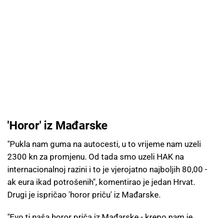
'Horor' iz Mađarske
"Pukla nam guma na autocesti, u to vrijeme nam uzeli
2300 kn za promjenu. Od tada smo uzeli HAK na
internacionalnoj razini i to je vjerojatno najboljih 80,00 -
ak eura ikad potrošenih", komentirao je jedan Hrvat.
Drugi je ispričao 'horor priču' iz Mađarske.
"Evo ti naša horor priča iz Mađarske - krepo nam je