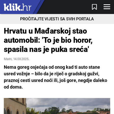
PROČITAJTE VIJESTI SA SVIH PORTALA
Hrvatu u Mađarskoj stao
automobil: 'To je bio horor,
spasila nas je puka sreća'
Marin
, 14.03.2025.
Nema goreg osjećaja od onog kad ti auto stane
usred vožnje – bilo da je riječ o gradskoj gužvi,
praznoj cesti usred noći ili, još gore, negdje daleko
od doma.