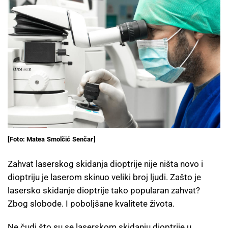
[Foto: Matea Smolčić Senčar]
Zahvat laserskog skidanja dioptrije nije ništa novo i
dioptriju je laserom skinuo veliki broj ljudi. Zašto je
lasersko skidanje dioptrije tako popularan zahvat?
Zbog slobode. I poboljšane kvalitete života.
Ne čudi što su se laserskom skidanju dioptrije u