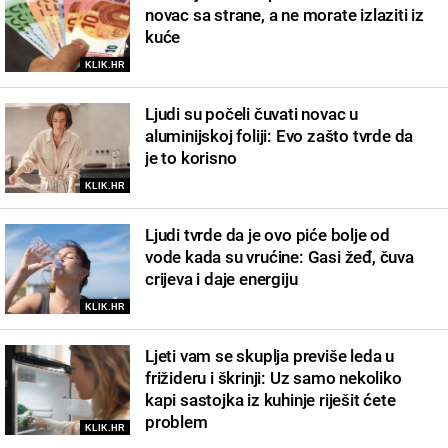
novac sa strane, a ne morate izlaziti iz
kuće
KLIK.HR
Ljudi su počeli čuvati novac u
aluminijskoj foliji: Evo zašto tvrde da
je to korisno
KLIK.HR
Ljudi tvrde da je ovo piće bolje od
vode kada su vrućine: Gasi žeđ, čuva
crijeva i daje energiju
KLIK.HR
Ljeti vam se skuplja previše leda u
frižideru i škrinji: Uz samo nekoliko
kapi sastojka iz kuhinje riješit ćete
problem
KLIK.HR