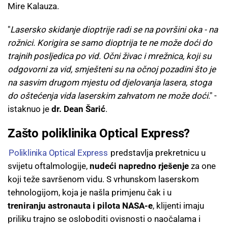
Mire Kalauza.
"
Lasersko skidanje dioptrije radi se na površini oka - na
rožnici. Korigira se samo dioptrija te ne može doći do
trajnih posljedica po vid. Očni živac i mrežnica, koji su
odgovorni za vid, smješteni su na očnoj pozadini što je
na sasvim drugom mjestu od djelovanja lasera, stoga
do oštećenja vida laserskim zahvatom ne može doći
." -
istaknuo je
dr. Dean Šarić
.
Zašto poliklinika Optical Express?
Poliklinika Optical Express
predstavlja prekretnicu u
svijetu oftalmologije,
nudeći napredno rješenje
za one
koji teže savršenom vidu. S vrhunskom laserskom
tehnologijom, koja je našla primjenu čak i u
treniranju astronauta i pilota NASA-e
, klijenti imaju
priliku trajno se osloboditi ovisnosti o naočalama i