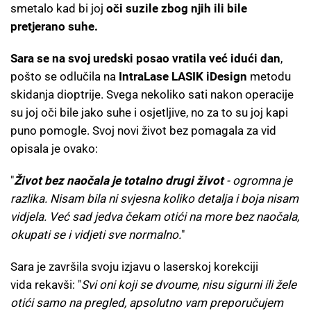
smetalo kad bi joj
oči suzile zbog njih ili bile
pretjerano suhe.
Sara se na svoj uredski posao vratila već idući dan
,
pošto se odlučila na
IntraLase LASIK iDesign
metodu
skidanja dioptrije. Svega nekoliko sati nakon operacije
su joj oči bile jako suhe i osjetljive, no za to su joj kapi
puno pomogle. Svoj novi život bez pomagala za vid
opisala je ovako:
"
Život bez naočala je totalno drugi život
- ogromna je
razlika. Nisam bila ni svjesna koliko detalja i boja nisam
vidjela. Već sad jedva čekam otići na more bez naočala,
okupati se i vidjeti sve normalno.
"
Sara je završila svoju izjavu o laserskoj korekciji
vida rekavši: "
Svi oni koji se dvoume, nisu sigurni ili žele
otići samo na pregled, apsolutno vam preporučujem