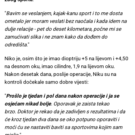
"
Bavim se veslanjem, kajak-kanu sport i to me dosta
ometalo jer moram veslati bez naočala i kada idem na
dulje relacije - pet do deset kilometara, počne mi se
zamućivati slika i ne znam kako da dođem do
odredišta.
"
Niko je, osim što je imao dioptriju +5 na lijevom i +4,50
na desnom oku, imao cilindre, 1,9 na lijevom oku.
Nakon desetak dana, poslije operacije, Niku su na
kontroli dočekale samo dobre vijesti:
"
Prošlo je tjedan i pol dana nakon operacije i ja se
osjećam nikad bolje
. Oporavak je zaista tekao
brzo. Doktor je rekao da je zadivljen s rezultatima i da
će kroz tjedan dva dana se oko potpuno oporaviti i
moći ću se nastaviti baviti sa sportovima kojim sam
mislio.
"