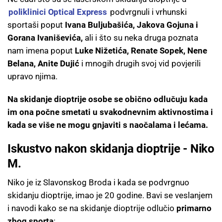
poliklinici Optical Express
podvrgnuli i vrhunski
sportaši poput
Ivana Buljubašića, Jakova Gojuna i
Gorana Ivaniševića,
ali i što su neka druga poznata
nam imena poput
Luke Nižetića, Renate Sopek, Nene
Belana, Anite Dujić
i mnogih drugih svoj vid povjerili
upravo njima.
Na skidanje dioptrije osobe se obično odlučuju kada
im ona počne smetati u svakodnevnim aktivnostima i
kada se više ne mogu gnjaviti s naočalama i lećama.
Iskustvo nakon skidanja dioptrije - Niko
M.
Niko je iz Slavonskog Broda i kada se podvrgnuo
skidanju dioptrije, imao je 20 godine. Bavi se veslanjem
i navodi kako se na skidanje dioptrije odlučio
primarno
zbog sporta
: