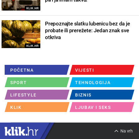
KLIK.HR
Prepoznajte slatku lubenicu bez da je
probate ili prerežete: Jedan znak sve
otkriva
KLIK.HR
POČETNA
VIJESTI
SPORT
TEHNOLOGIJA
LIFESTYLE
BIZNIS
KLIK
LJUBAV I SEKS
Na vrh