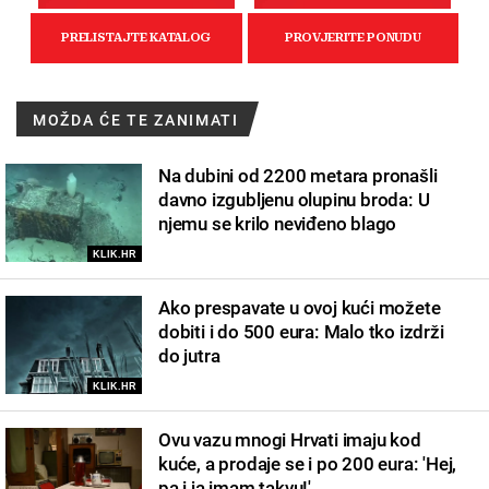
MOŽDA ĆE TE ZANIMATI
Na dubini od 2200 metara pronašli
davno izgubljenu olupinu broda: U
njemu se krilo neviđeno blago
KLIK.HR
Ako prespavate u ovoj kući možete
dobiti i do 500 eura: Malo tko izdrži
do jutra
KLIK.HR
Ovu vazu mnogi Hrvati imaju kod
kuće, a prodaje se i po 200 eura: 'Hej,
pa i ja imam takvu!'