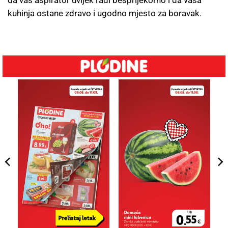
da vaš aspirator uvijek radi besprijekorno i da vaša
kuhinja ostane zdravo i ugodno mjesto za boravak.