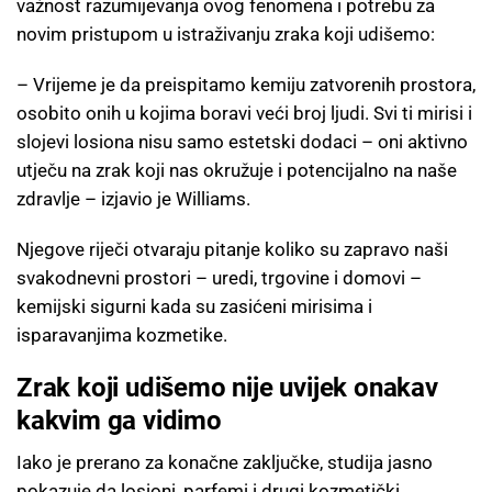
važnost razumijevanja ovog fenomena i potrebu za
novim pristupom u istraživanju zraka koji udišemo:
– Vrijeme je da preispitamo kemiju zatvorenih prostora,
osobito onih u kojima boravi veći broj ljudi. Svi ti mirisi i
slojevi losiona nisu samo estetski dodaci – oni aktivno
utječu na zrak koji nas okružuje i potencijalno na naše
zdravlje – izjavio je Williams.
Njegove riječi otvaraju pitanje koliko su zapravo naši
svakodnevni prostori – uredi, trgovine i domovi –
kemijski sigurni kada su zasićeni mirisima i
isparavanjima kozmetike.
Zrak koji udišemo nije uvijek onakav
kakvim ga vidimo
Iako je prerano za konačne zaključke, studija jasno
pokazuje da losioni, parfemi i drugi kozmetički