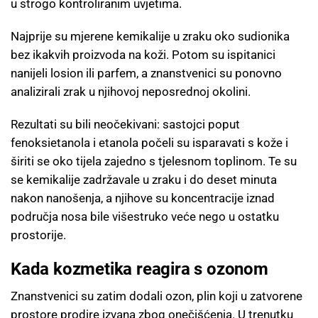
u strogo kontroliranim uvjetima.
Najprije su mjerene kemikalije u zraku oko sudionika
bez ikakvih proizvoda na koži. Potom su ispitanici
nanijeli losion ili parfem, a znanstvenici su ponovno
analizirali zrak u njihovoj neposrednoj okolini.
Rezultati su bili neočekivani: sastojci poput
fenoksietanola i etanola počeli su isparavati s kože i
širiti se oko tijela zajedno s tjelesnom toplinom. Te su
se kemikalije zadržavale u zraku i do deset minuta
nakon nanošenja, a njihove su koncentracije iznad
područja nosa bile višestruko veće nego u ostatku
prostorije.
Kada kozmetika reagira s ozonom
Znanstvenici su zatim dodali ozon, plin koji u zatvorene
prostore prodire izvana zbog onečišćenja. U trenutku