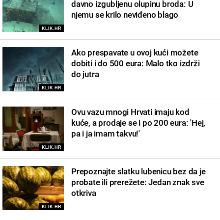
davno izgubljenu olupinu broda: U
njemu se krilo neviđeno blago
KLIK.HR
Ako prespavate u ovoj kući možete
dobiti i do 500 eura: Malo tko izdrži
do jutra
KLIK.HR
Ovu vazu mnogi Hrvati imaju kod
kuće, a prodaje se i po 200 eura: 'Hej,
pa i ja imam takvu!'
KLIK.HR
Prepoznajte slatku lubenicu bez da je
probate ili prerežete: Jedan znak sve
otkriva
KLIK.HR