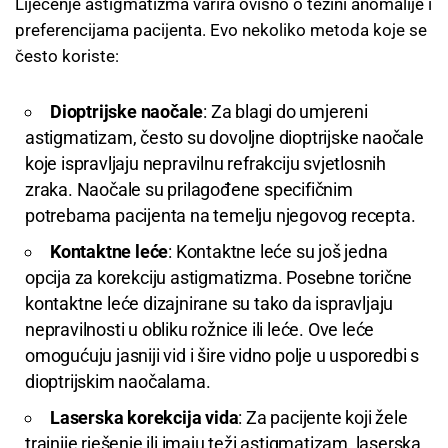
Liječenje astigmatizma varira ovisno o težini anomalije i
preferencijama pacijenta. Evo nekoliko metoda koje se
često koriste:
Dioptrijske naočale
: Za blagi do umjereni
astigmatizam, često su dovoljne dioptrijske naočale
koje ispravljaju nepravilnu refrakciju svjetlosnih
zraka. Naočale su prilagođene specifičnim
potrebama pacijenta na temelju njegovog recepta.
Kontaktne leće
: Kontaktne leće su još jedna
opcija za korekciju astigmatizma. Posebne torične
kontaktne leće dizajnirane su tako da ispravljaju
nepravilnosti u obliku rožnice ili leće. Ove leće
omogućuju jasniji vid i šire vidno polje u usporedbi s
dioptrijskim naočalama.
Laserska korekcija vida
: Za pacijente koji žele
trajnije rješenje ili imaju teži astigmatizam, laserska