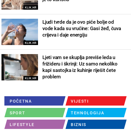
KLIK.HR
Ljudi tvrde da je ovo piće bolje od
vode kada su vrućine: Gasi žeđ, čuva
crijeva i daje energiju
KLIK.HR
Ljeti vam se skuplja previše leda u
frižideru i škrinji: Uz samo nekoliko
kapi sastojka iz kuhinje riješit ćete
problem
KLIK.HR
POČETNA
VIJESTI
SPORT
TEHNOLOGIJA
LIFESTYLE
BIZNIS