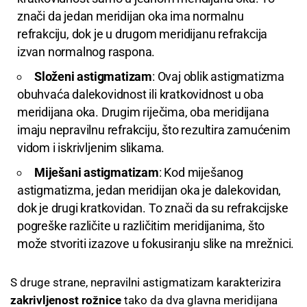
znači da jedan meridijan oka ima normalnu
refrakciju, dok je u drugom meridijanu refrakcija
izvan normalnog raspona.
Složeni astigmatizam
: Ovaj oblik astigmatizma
obuhvaća dalekovidnost ili kratkovidnost u oba
meridijana oka. Drugim riječima, oba meridijana
imaju nepravilnu refrakciju, što rezultira zamućenim
vidom i iskrivljenim slikama.
Miješani astigmatizam
: Kod miješanog
astigmatizma, jedan meridijan oka je dalekovidan,
dok je drugi kratkovidan. To znači da su refrakcijske
pogreške različite u različitim meridijanima, što
može stvoriti izazove u fokusiranju slike na mrežnici.
S druge strane, nepravilni astigmatizam karakterizira
zakrivljenost rožnice
tako da dva glavna meridijana