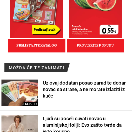
MOŽDA ĆE TE ZANIMATI
Uz ovaj dodatan posao zaradite dobar
novac sa strane, a ne morate izlaziti iz
kuće
KLIK.HR
Ljudi su počeli čuvati novac u
aluminijskoj foliji: Evo zašto tvrde da
je to korisno