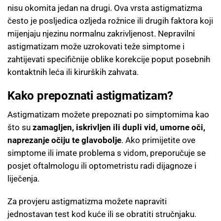
nisu okomita jedan na drugi. Ova vrsta astigmatizma
često je posljedica ozljeda rožnice ili drugih faktora koji
mijenjaju njezinu normalnu zakrivljenost. Nepravilni
astigmatizam može uzrokovati teže simptome i
zahtijevati specifičnije oblike korekcije poput posebnih
kontaktnih leća ili kirurških zahvata.
Kako prepoznati astigmatizam?
Astigmatizam možete prepoznati po simptomima kao
što su
zamagljen, iskrivljen ili dupli vid, umorne oči,
naprezanje očiju te glavobolje
. Ako primijetite ove
simptome ili imate problema s vidom, preporučuje se
posjet oftalmologu ili optometristu radi dijagnoze i
liječenja.
Za provjeru astigmatizma možete napraviti
jednostavan test kod kuće ili se obratiti stručnjaku.