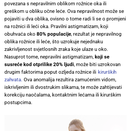
povezana s nepravilnim oblikom rožnice oka ili
greškom u obliku očne leće. Ova nepravilnost može se
pojaviti u dva oblika, ovisno o tome radi li se o promjeni
na rožnici ili leći oka. Pravilni astigmatizam, koji
obuhvaća oko
80% populacije
, rezultat je nepravilnog
oblika rožnice ili leće, što uzrokuje nejednaku
zakrivljenost svjetlosnih zraka koje ulaze u oko.
Nasuprot tome, nepravilni astigmatizam,
koji se
susreće kod otprilike 20% ljudi
, može biti uzrokovan
drugim faktorima poput ozljeda rožnice ili
kirurških
zahvata.
Ova anomalija rezultira zamućenim vidom,
iskrivljenim ili dvostrukim slikama, te može zahtijevati
korekciju naočalama, kontaktnim lećama ili kirurškim
postupcima.