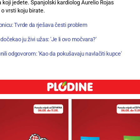
 koji jedete. Španjolski kardiolog Aurelio Rojas
 o vrsti koju birate.
paonicu: Tvrde da rješava česti problem
dočekao ju živi užas: 'Je li ovo močvara?'
nili odgovorom: 'Kao da pokušavaju navlačiti kupce'