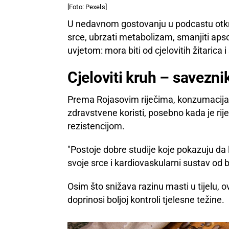
[Foto: Pexels]
U nedavnom gostovanju u podcastu otkrio
srce, ubrzati metabolizam, smanjiti aps
uvjetom: mora biti od cjelovitih žitarica 
Cjeloviti kruh – saveznik 
Prema Rojasovim riječima, konzumacija k
zdravstvene koristi, posebno kada je rij
rezistencijom.
"Postoje dobre studije koje pokazuju da lj
svoje srce i kardiovaskularni sustav od bo
Osim što snižava razinu masti u tijelu,
doprinosi boljoj kontroli tjelesne težine.