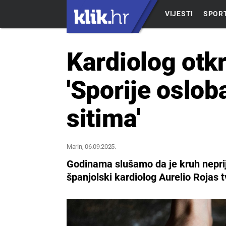
VIJESTI
SPOR
Kardiolog otkri
'Sporije oslob
sitima'
Marin
, 06.09.2025.
Godinama slušamo da je kruh neprijat
španjolski kardiolog Aurelio Rojas t