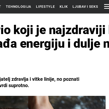
T
TEHNOLOGIJA
LIFESTYLE
KLIK
LJUBAV I SEKS
o koji je najzdraviji
ađa energiju i dulje 
elj zdravlja i vitke linije, no poznati
vrdi suprotno.