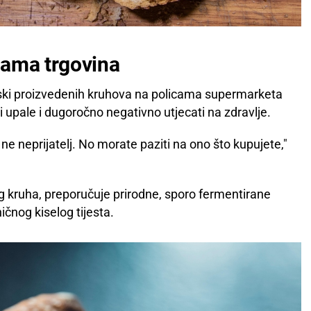
cama trgovina
jski proizvedenih kruhova na policama supermarketa
i upale i dugoročno negativno utjecati na zdravlje.
a ne neprijatelj. No morate paziti na ono što kupujete,"
kog kruha, preporučuje prirodne, sporo fermentirane
ičnog kiselog tijesta.