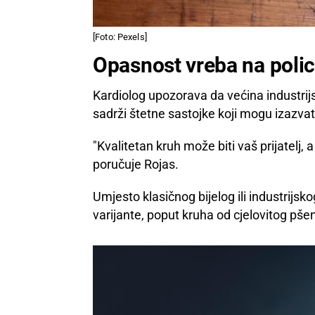
[Foto: Pexels]
Opasnost vreba na poli
Kardiolog upozorava da većina industri
sadrži štetne sastojke koji mogu izazvat
"Kvalitetan kruh može biti vaš prijatelj, 
poručuje Rojas.
Umjesto klasičnog bijelog ili industrijs
varijante, poput kruha od cjelovitog pšen