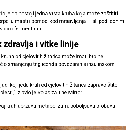
 je da postoji jedna vrsta kruha koja može zaštititi
orpciju masti i pomoći kod mršavljenja — ali pod jednim
i sporo fermentiran.
zdravlja i vitke linije
ruha od cjelovitih žitarica može imati brojne
eč o smanjenju triglicerida povezanih s inzulinskom
udi koji jedu kruh od cjelovitih žitarica zapravo štite
lesti," izjavio je Rojas za The Mirror.
 ovaj kruh ubrzava metabolizam, poboljšava probavu i