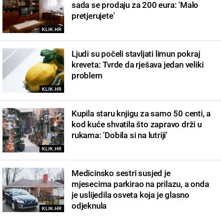
sada se prodaju za 200 eura: 'Malo
pretjerujete'
KLIK.HR
Ljudi su počeli stavljati limun pokraj
kreveta: Tvrde da rješava jedan veliki
problem
KLIK.HR
Kupila staru knjigu za samo 50 centi, a
kod kuće shvatila što zapravo drži u
rukama: 'Dobila si na lutriji'
KLIK.HR
Medicinsko sestri susjed je
mjesecima parkirao na prilazu, a onda
je uslijedila osveta koja je glasno
odjeknula
KLIK.HR