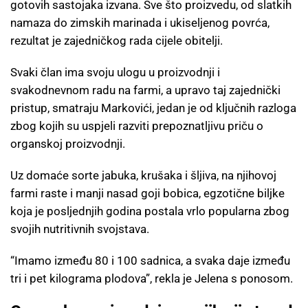
gotovih sastojaka izvana. Sve što proizvedu, od slatkih
namaza do zimskih marinada i ukiseljenog povrća,
rezultat je zajedničkog rada cijele obitelji.
Svaki član ima svoju ulogu u proizvodnji i
svakodnevnom radu na farmi, a upravo taj zajednički
pristup, smatraju Markovići, jedan je od ključnih razloga
zbog kojih su uspjeli razviti prepoznatljivu priču o
organskoj proizvodnji.
Uz domaće sorte jabuka, krušaka i šljiva, na njihovoj
farmi raste i manji nasad goji bobica, egzotične biljke
koja je posljednjih godina postala vrlo popularna zbog
svojih nutritivnih svojstava.
“Imamo između 80 i 100 sadnica, a svaka daje između
tri i pet kilograma plodova”, rekla je Jelena s ponosom.