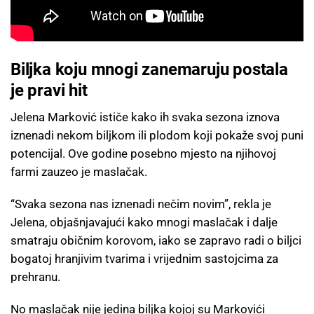
Biljka koju mnogi zanemaruju postala
je pravi hit
Jelena Marković ističe kako ih svaka sezona iznova
iznenadi nekom biljkom ili plodom koji pokaže svoj puni
potencijal. Ove godine posebno mjesto na njihovoj
farmi zauzeo je maslačak.
“Svaka sezona nas iznenadi nečim novim”, rekla je
Jelena, objašnjavajući kako mnogi maslačak i dalje
smatraju običnim korovom, iako se zapravo radi o biljci
bogatoj hranjivim tvarima i vrijednim sastojcima za
prehranu.
No maslačak nije jedina biljka kojoj su Markovići