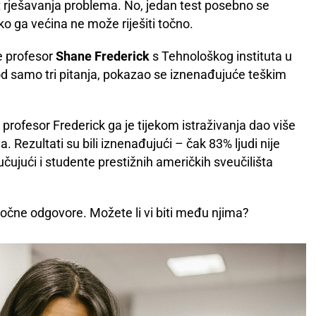
t rješavanja problema. No, jedan test posebno se
ako ga većina ne može riješiti točno.
e profesor
Shane Frederick
s Tehnološkog instituta u
od samo tri pitanja, pokazao se iznenađujuće teškim
a profesor Frederick ga je tijekom istraživanja dao više
. Rezultati su bili iznenađujući – čak 83% ljudi nije
ljučujući i studente prestižnih američkih sveučilišta
točne odgovore. Možete li vi biti među njima?