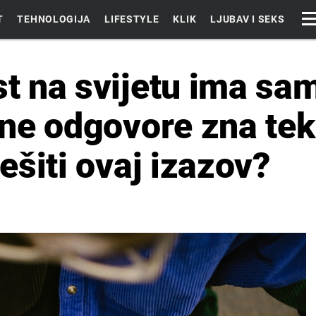
T
TEHNOLOGIJA
LIFESTYLE
KLIK
LJUBAV I SEKS
st na svijetu ima sam
očne odgovore zna tek
ješiti ovaj izazov?