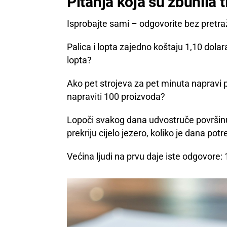
Pitanja koja su zbunila t
Isprobajte sami – odgovorite bez pretraž
Palica i lopta zajedno koštaju 1,10 dolar
lopta?
Ako pet strojeva za pet minuta napravi 
napraviti 100 proizvoda?
Lopoči svakog dana udvostruče površinu 
prekriju cijelo jezero, koliko je dana pot
Većina ljudi na prvu daje iste odgovore: 