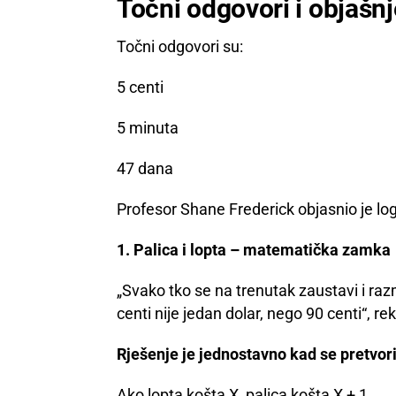
Točni odgovori i objašn
Točni odgovori su:
5 centi
5 minuta
47 dana
Profesor Shane Frederick objasnio je log
1. Palica i lopta – matematička zamka
„Svako tko se na trenutak zaustavi i razm
centi nije jedan dolar, nego 90 centi“, re
Rješenje je jednostavno kad se pretvor
Ako lopta košta X, palica košta X + 1.