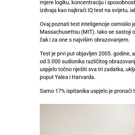
mjere logiku, koncentraciju i sposobnos
izdvaja kao najkraći IQ test na svijetu, i
Ovaj poznati test inteligencije osmislio j
Massachusettsu (MIT). Iako se sastoji 
čak i za one s najvišim obrazovanjem.
Test je prvi put objavljen 2005. godine, 
od 3.000 sudionika različitog obrazovanja
uspjelo točno riješiti sva tri zadatka, uk
poput Yalea i Harvarda.
Samo 17% ispitanika uspjelo je pronaći 