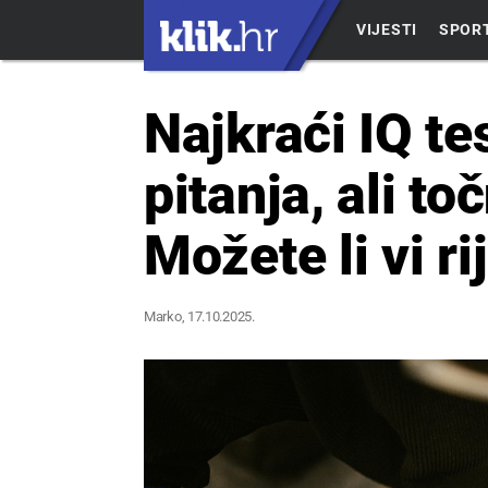
VIJESTI
SPOR
Najkraći IQ te
pitanja, ali t
Možete li vi ri
Marko
, 17.10.2025.