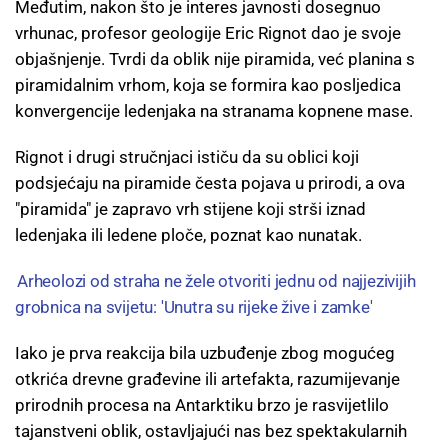
Međutim, nakon što je interes javnosti dosegnuo
vrhunac, profesor geologije Eric Rignot dao je svoje
objašnjenje. Tvrdi da oblik nije piramida, već planina s
piramidalnim vrhom, koja se formira kao posljedica
konvergencije ledenjaka na stranama kopnene mase.
Rignot i drugi stručnjaci ističu da su oblici koji
podsjećaju na piramide česta pojava u prirodi, a ova
"piramida" je zapravo vrh stijene koji strši iznad
ledenjaka ili ledene ploče, poznat kao nunatak.
Arheolozi od straha ne žele otvoriti jednu od najjezivijih
grobnica na svijetu: 'Unutra su rijeke žive i zamke'
Iako je prva reakcija bila uzbuđenje zbog mogućeg
otkrića drevne građevine ili artefakta, razumijevanje
prirodnih procesa na Antarktiku brzo je rasvijetlilo
tajanstveni oblik, ostavljajući nas bez spektakularnih