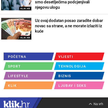
smo desetljećima podcjenjivali
njegovu ulogu
KLIK.HR
Uz ovaj dodatan posao zaradite dobar
novac sa strane, a ne morate izlaziti iz
kuće
KLIK.HR
POČETNA
VIJESTI
SPORT
TEHNOLOGIJA
LIFESTYLE
BIZNIS
KLIK
LJUBAV I SEKS
Na vrh