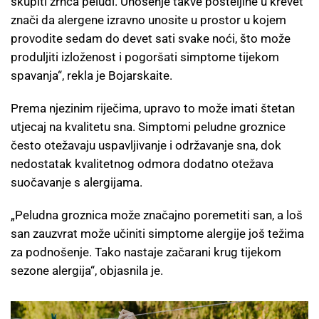
skupiti zrnca peludi. Unošenje takve posteljine u krevet
znači da alergene izravno unosite u prostor u kojem
provodite sedam do devet sati svake noći, što može
produljiti izloženost i pogoršati simptome tijekom
spavanja“, rekla je Bojarskaite.
Prema njezinim riječima, upravo to može imati štetan
utjecaj na kvalitetu sna. Simptomi peludne groznice
često otežavaju uspavljivanje i održavanje sna, dok
nedostatak kvalitetnog odmora dodatno otežava
suočavanje s alergijama.
„Peludna groznica može značajno poremetiti san, a loš
san zauzvrat može učiniti simptome alergije još težima
za podnošenje. Tako nastaje začarani krug tijekom
sezone alergija“, objasnila je.