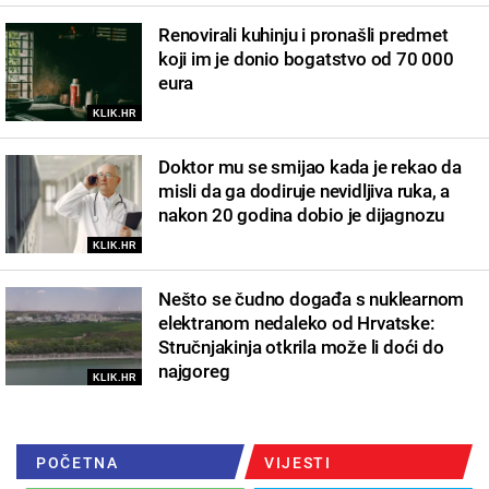
Renovirali kuhinju i pronašli predmet
koji im je donio bogatstvo od 70 000
eura
KLIK.HR
Doktor mu se smijao kada je rekao da
misli da ga dodiruje nevidljiva ruka, a
nakon 20 godina dobio je dijagnozu
KLIK.HR
Nešto se čudno događa s nuklearnom
elektranom nedaleko od Hrvatske:
Stručnjakinja otkrila može li doći do
najgoreg
KLIK.HR
POČETNA
VIJESTI