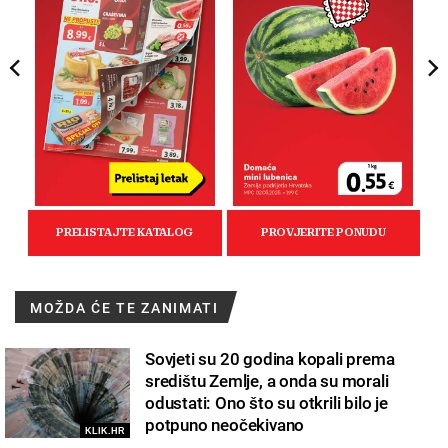
MOŽDA ĆE TE ZANIMATI
Sovjeti su 20 godina kopali prema
središtu Zemlje, a onda su morali
odustati: Ono što su otkrili bilo je
potpuno neočekivano
KLIK.HR