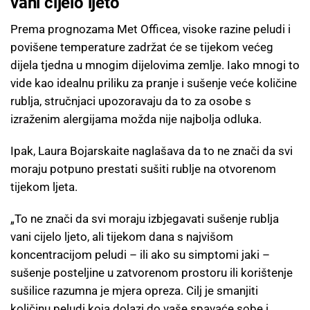
vani cijelo ljeto
Prema prognozama Met Officea, visoke razine peludi i
povišene temperature zadržat će se tijekom većeg
dijela tjedna u mnogim dijelovima zemlje. Iako mnogi to
vide kao idealnu priliku za pranje i sušenje veće količine
rublja, stručnjaci upozoravaju da to za osobe s
izraženim alergijama možda nije najbolja odluka.
Ipak, Laura Bojarskaite naglašava da to ne znači da svi
moraju potpuno prestati sušiti rublje na otvorenom
tijekom ljeta.
„To ne znači da svi moraju izbjegavati sušenje rublja
vani cijelo ljeto, ali tijekom dana s najvišom
koncentracijom peludi – ili ako su simptomi jaki –
sušenje posteljine u zatvorenom prostoru ili korištenje
sušilice razumna je mjera opreza. Cilj je smanjiti
količinu peludi koja dolazi do vaše spavaće sobe i