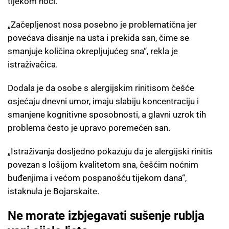
tijekom noći.
„Začepljenost nosa posebno je problematična jer
povećava disanje na usta i prekida san, čime se
smanjuje količina okrepljujućeg sna“, rekla je
istraživačica.
Dodala je da osobe s alergijskim rinitisom češće
osjećaju dnevni umor, imaju slabiju koncentraciju i
smanjene kognitivne sposobnosti, a glavni uzrok tih
problema često je upravo poremećen san.
„Istraživanja dosljedno pokazuju da je alergijski rinitis
povezan s lošijom kvalitetom sna, češćim noćnim
buđenjima i većom pospanošću tijekom dana“,
istaknula je Bojarskaite.
Ne morate izbjegavati sušenje rublja