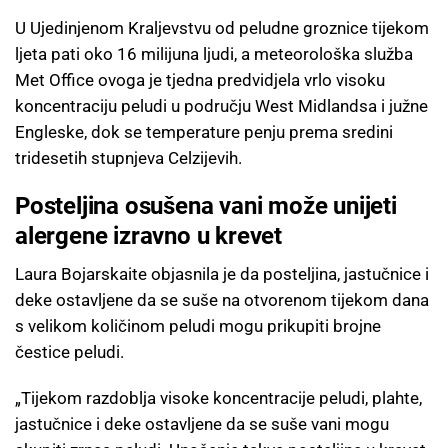
U Ujedinjenom Kraljevstvu od peludne groznice tijekom
ljeta pati oko 16 milijuna ljudi, a meteorološka služba
Met Office ovoga je tjedna predvidjela vrlo visoku
koncentraciju peludi u području West Midlandsa i južne
Engleske, dok se temperature penju prema sredini
tridesetih stupnjeva Celzijevih.
Posteljina osušena vani može unijeti
alergene izravno u krevet
Laura Bojarskaite objasnila je da posteljina, jastučnice i
deke ostavljene da se suše na otvorenom tijekom dana
s velikom količinom peludi mogu prikupiti brojne
čestice peludi.
„Tijekom razdoblja visoke koncentracije peludi, plahte,
jastučnice i deke ostavljene da se suše vani mogu