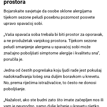
prostora
Bojarskaite savjetuje da osobe sklone alergijama
tijekom sezone peludi posebnu pozornost posvete
upravo spavaćoj sobi.
„Vaša spavaća soba trebala bi biti prostor za oporavak,
a ne produžetak vanjskog prostora. Tijekom sezone
peludi smanjenje alergena u spavaćoj sobi može
značajno poboljšati simptome alergije i kvalitetu sna“,
poručila je.
Jedna od čestih pogrešaka koju ljudi rade jest pokušaj
nadoknađivanja lošeg sna duljim boravkom u krevetu.
No, prema riječima istraživačice, to često ne donosi
poboljšanje.
„Nažalost, ako ste budni zato što imate začepljen nos ili
vam je neugodno, samo dulje ležanje u krevetu rijetko