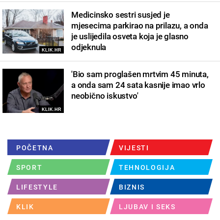
Medicinsko sestri susjed je
mjesecima parkirao na prilazu, a onda
je uslijedila osveta koja je glasno
odjeknula
KLIK.HR
'Bio sam proglašen mrtvim 45 minuta,
a onda sam 24 sata kasnije imao vrlo
neobično iskustvo'
KLIK.HR
POČETNA
VIJESTI
SPORT
TEHNOLOGIJA
LIFESTYLE
BIZNIS
KLIK
LJUBAV I SEKS