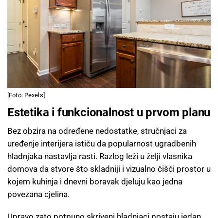
[Foto: Pexels]
Estetika i funkcionalnost u prvom planu
Bez obzira na određene nedostatke, stručnjaci za
uređenje interijera ističu da popularnost ugradbenih
hladnjaka nastavlja rasti. Razlog leži u želji vlasnika
domova da stvore što skladniji i vizualno čišći prostor u
kojem kuhinja i dnevni boravak djeluju kao jedna
povezana cjelina.
Upravo zato potpuno skriveni hladnjaci postaju jedan