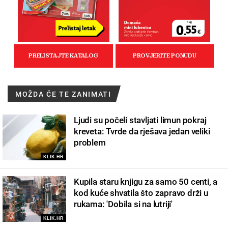
MOŽDA ĆE TE ZANIMATI
Ljudi su počeli stavljati limun pokraj
kreveta: Tvrde da rješava jedan veliki
problem
KLIK.HR
Kupila staru knjigu za samo 50 centi, a
kod kuće shvatila što zapravo drži u
rukama: 'Dobila si na lutriji'
KLIK.HR