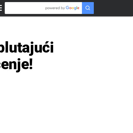
lutajući
ćenje!