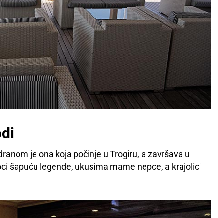
odi
ranom je ona koja počinje u Trogiru, a završava u
ci šapuću legende, ukusima mame nepce, a krajolici