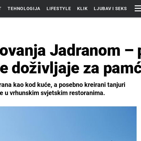
T
TEHNOLOGIJA
LIFESTYLE
KLIK
LJUBAV I SEKS
tovanja Jadranom – p
de doživljaje za pam
ana kao kod kuće, a posebno kreirani tanjuri
ste u vrhunskim svjetskim restoranima.