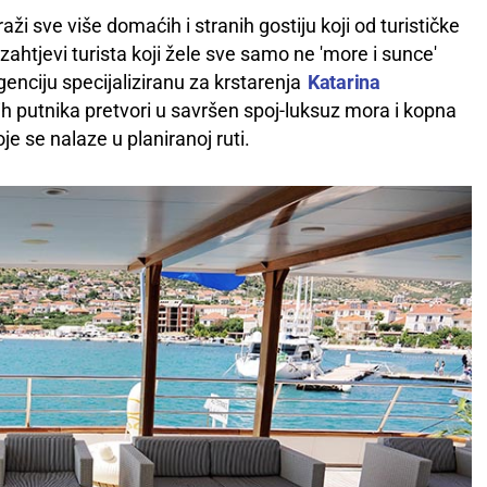
aži sve više domaćih i stranih gostiju koji od turističke
tjevi turista koji žele sve samo ne 'more i sunce'
genciju specijaliziranu za krstarenja
Katarina
h putnika pretvori u savršen spoj-luksuz mora i kopna
oje se nalaze u planiranoj ruti.