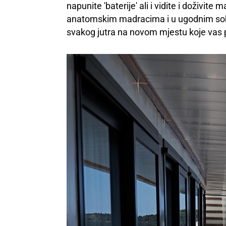
napunite 'baterije' ali i vidite i doživi
anatomskim madracima i u ugodnim soba
svakog jutra na novom mjestu koje vas p