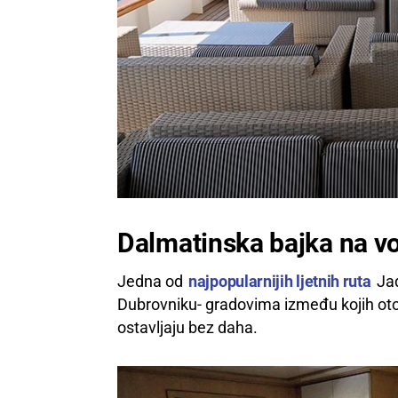
Dalmatinska bajka na v
Jedna od
najpopularnijih ljetnih ruta
Jad
Dubrovniku- gradovima između kojih oto
ostavljaju bez daha.