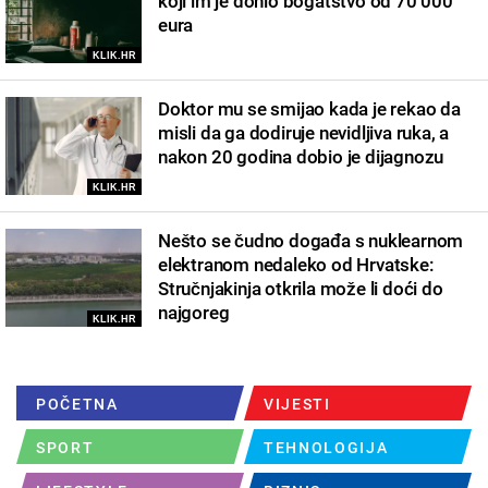
koji im je donio bogatstvo od 70 000
eura
KLIK.HR
Doktor mu se smijao kada je rekao da
misli da ga dodiruje nevidljiva ruka, a
nakon 20 godina dobio je dijagnozu
KLIK.HR
Nešto se čudno događa s nuklearnom
elektranom nedaleko od Hrvatske:
Stručnjakinja otkrila može li doći do
najgoreg
KLIK.HR
POČETNA
VIJESTI
SPORT
TEHNOLOGIJA