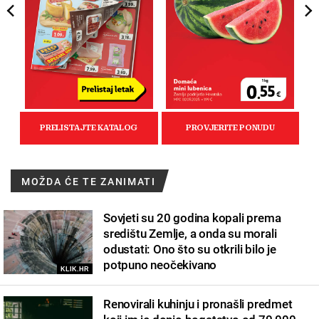
MOŽDA ĆE TE ZANIMATI
Sovjeti su 20 godina kopali prema
središtu Zemlje, a onda su morali
odustati: Ono što su otkrili bilo je
potpuno neočekivano
KLIK.HR
Renovirali kuhinju i pronašli predmet