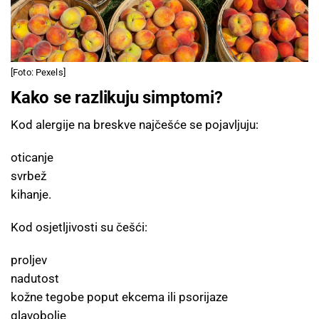
[Foto: Pexels]
Kako se razlikuju simptomi?
Kod alergije na breskve najčešće se pojavljuju:
oticanje
svrbež
kihanje.
Kod osjetljivosti su češći:
proljev
nadutost
kožne tegobe poput ekcema ili psorijaze
glavobolje