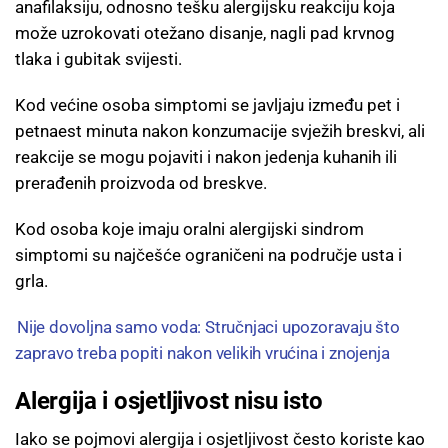
anafilaksiju, odnosno tešku alergijsku reakciju koja
može uzrokovati otežano disanje, nagli pad krvnog
tlaka i gubitak svijesti.
Kod većine osoba simptomi se javljaju između pet i
petnaest minuta nakon konzumacije svježih breskvi, ali
reakcije se mogu pojaviti i nakon jedenja kuhanih ili
prerađenih proizvoda od breskve.
Kod osoba koje imaju oralni alergijski sindrom
simptomi su najčešće ograničeni na područje usta i
grla.
Nije dovoljna samo voda: Stručnjaci upozoravaju što
zapravo treba popiti nakon velikih vrućina i znojenja
Alergija i osjetljivost nisu isto
Iako se pojmovi alergija i osjetljivost često koriste kao