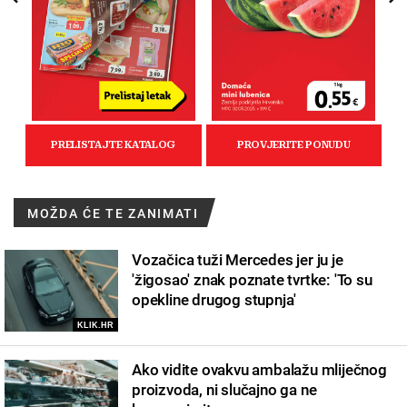
MOŽDA ĆE TE ZANIMATI
Vozačica tuži Mercedes jer ju je
'žigosao' znak poznate tvrtke: 'To su
opekline drugog stupnja'
KLIK.HR
Ako vidite ovakvu ambalažu mliječnog
proizvoda, ni slučajno ga ne