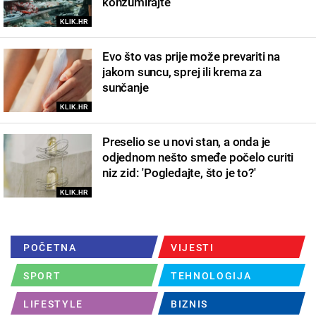
konzumirajte
KLIK.HR
Evo što vas prije može prevariti na
jakom suncu, sprej ili krema za
sunčanje
KLIK.HR
Preselio se u novi stan, a onda je
odjednom nešto smeđe počelo curiti
niz zid: 'Pogledajte, što je to?'
KLIK.HR
POČETNA
VIJESTI
SPORT
TEHNOLOGIJA
LIFESTYLE
BIZNIS