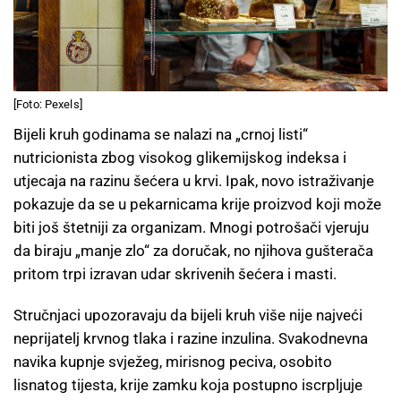
[Foto: Pexels]
Bijeli kruh godinama se nalazi na „crnoj listi“
nutricionista zbog visokog glikemijskog indeksa i
utjecaja na razinu šećera u krvi. Ipak, novo istraživanje
pokazuje da se u pekarnicama krije proizvod koji može
biti još štetniji za organizam. Mnogi potrošači vjeruju
da biraju „manje zlo“ za doručak, no njihova gušterača
pritom trpi izravan udar skrivenih šećera i masti.
Stručnjaci upozoravaju da bijeli kruh više nije najveći
neprijatelj krvnog tlaka i razine inzulina. Svakodnevna
navika kupnje svježeg, mirisnog peciva, osobito
lisnatog tijesta, krije zamku koja postupno iscrpljuje