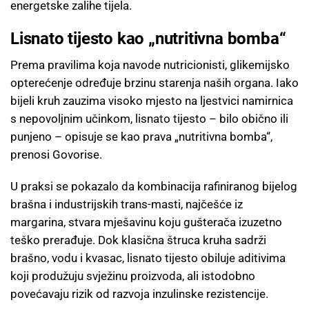
energetske zalihe tijela.
Lisnato tijesto kao „nutritivna bomba“
Prema pravilima koja navode nutricionisti, glikemijsko
opterećenje određuje brzinu starenja naših organa. Iako
bijeli kruh zauzima visoko mjesto na ljestvici namirnica
s nepovoljnim učinkom, lisnato tijesto – bilo obično ili
punjeno – opisuje se kao prava „nutritivna bomba“,
prenosi Govorise.
U praksi se pokazalo da kombinacija rafiniranog bijelog
brašna i industrijskih trans-masti, najčešće iz
margarina, stvara mješavinu koju gušterača izuzetno
teško prerađuje. Dok klasična štruca kruha sadrži
brašno, vodu i kvasac, lisnato tijesto obiluje aditivima
koji produžuju svježinu proizvoda, ali istodobno
povećavaju rizik od razvoja inzulinske rezistencije.