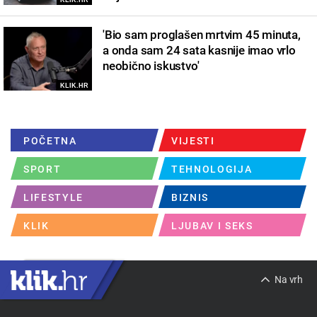
KLIK.HR
'Bio sam proglašen mrtvim 45 minuta,
a onda sam 24 sata kasnije imao vrlo
neobično iskustvo'
KLIK.HR
POČETNA
VIJESTI
SPORT
TEHNOLOGIJA
LIFESTYLE
BIZNIS
KLIK
LJUBAV I SEKS
Na vrh