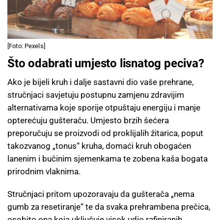
[Foto: Pexels]
Što odabrati umjesto lisnatog peciva?
Ako je bijeli kruh i dalje sastavni dio vaše prehrane,
stručnjaci savjetuju postupnu zamjenu zdravijim
alternativama koje sporije otpuštaju energiju i manje
opterećuju gušteraču. Umjesto brzih šećera
preporučuju se proizvodi od proklijalih žitarica, poput
takozvanog „tonus“ kruha, domaći kruh obogaćen
lanenim i bučinim sjemenkama te zobena kaša bogata
prirodnim vlaknima.
Stručnjaci pritom upozoravaju da gušterača „nema
gumb za resetiranje“ te da svaka prehrambena prečica,
osobito ona koja uključuje visok udio rafiniranih