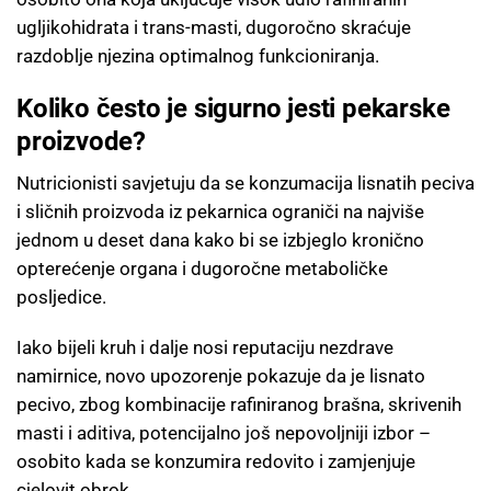
ugljikohidrata i trans-masti, dugoročno skraćuje
razdoblje njezina optimalnog funkcioniranja.
Koliko često je sigurno jesti pekarske
proizvode?
Nutricionisti savjetuju da se konzumacija lisnatih peciva
i sličnih proizvoda iz pekarnica ograniči na najviše
jednom u deset dana kako bi se izbjeglo kronično
opterećenje organa i dugoročne metaboličke
posljedice.
Iako bijeli kruh i dalje nosi reputaciju nezdrave
namirnice, novo upozorenje pokazuje da je lisnato
pecivo, zbog kombinacije rafiniranog brašna, skrivenih
masti i aditiva, potencijalno još nepovoljniji izbor –
osobito kada se konzumira redovito i zamjenjuje
cjelovit obrok.