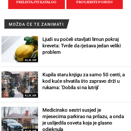
MOŽDA ĆE TE ZANIMATI
Ljudi su počeli stavljati limun pokraj
kreveta: Tvrde da rješava jedan veliki
problem
KLIK.HR
Kupila staru knjigu za samo 50 centi, a
kod kuće shvatila što zapravo drži u
rukama: 'Dobila si na lutriji'
KLIK.HR
Medicinsko sestri susjed je
mjesecima parkirao na prilazu, a onda
je uslijedila osveta koja je glasno
odjeknula