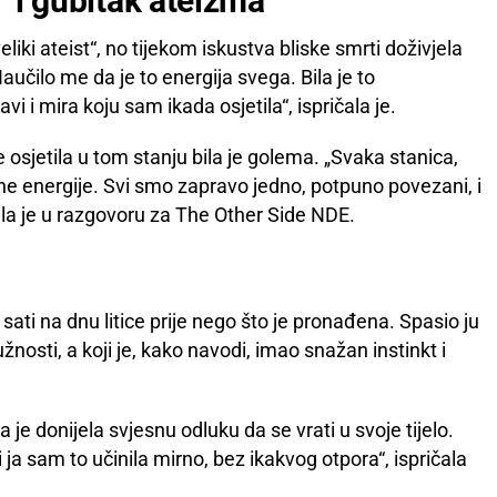
“ i gubitak ateizma
„veliki ateist“, no tijekom iskustva bliske smrti doživjela
Naučilo me da je to energija svega. Bila je to
avi i mira koju sam ikada osjetila“, ispričala je.
 osjetila u tom stanju bila je golema. „Svaka stanica,
edne energije. Svi smo zapravo jedno, potpuno povezani, i
ila je u razgovoru za The Other Side NDE.
ati na dnu litice prije nego što je pronađena. Spasio ju
žnosti, a koji je, kako navodi, imao snažan instinkt i
 je donijela svjesnu odluku da se vrati u svoje tijelo.
ja sam to učinila mirno, bez ikakvog otpora“, ispričala