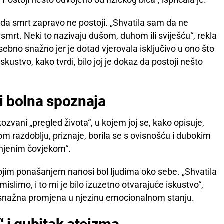
 da smrt zapravo ne postoji. „Shvatila sam da ne
 smrt. Neki to nazivaju dušom, duhom ili sviješću“, rekla
posebno snažno jer je dotad vjerovala isključivo u ono što
iskustvo, kako tvrdi, bilo joj je dokaz da postoji nešto
 i bolna spoznaja
kozvani „pregled života“, u kojem joj se, kako opisuje,
 tom razdoblju, priznaje, borila se s ovisnošću i dubokim
anjenim čovjekom“.
ojim ponašanjem nanosi bol ljudima oko sebe. „Shvatila
slimo, i to mi je bilo izuzetno otvarajuće iskustvo“,
šla snažna promjena u njezinu emocionalnom stanju.