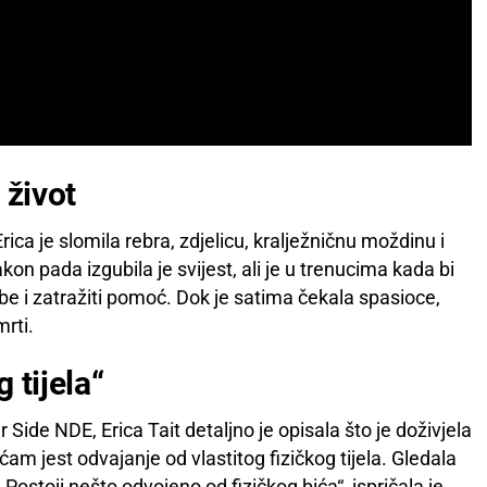
 život
rica je slomila rebra, zdjelicu, kralježničnu moždinu i
akon pada izgubila je svijest, ali je u trenucima kada bi
žbe i zatražiti pomoć. Dok je satima čekala spasioce,
mrti.
 tijela“
ide NDE, Erica Tait detaljno je opisala što je doživjela
ećam jest odvajanje od vlastitog fizičkog tijela. Gledala
. Postoji nešto odvojeno od fizičkog bića“, ispričala je.