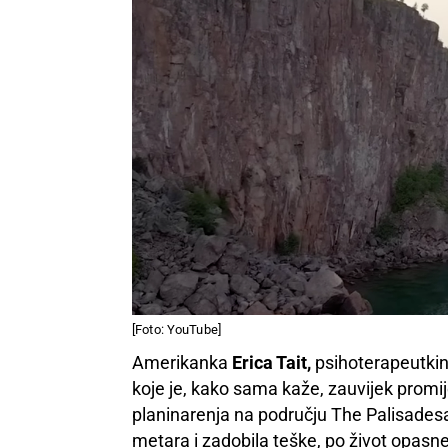
[Foto: YouTube]
Amerikanka
Erica Tait,
psihoterapeutkinj
koje je, kako sama kaže, zauvijek promij
planinarenja na području The Palisadesa, 
metara i zadobila teške, po život opasn