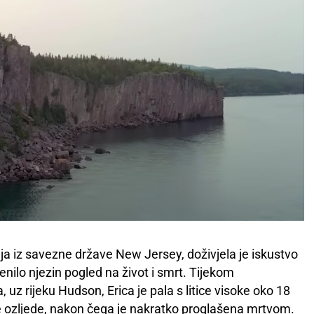
a iz savezne države New Jersey, doživjela je iskustvo
enilo njezin pogled na život i smrt. Tijekom
uz rijeku Hudson, Erica je pala s litice visoke oko 18
e ozljede, nakon čega je nakratko proglašena mrtvom.