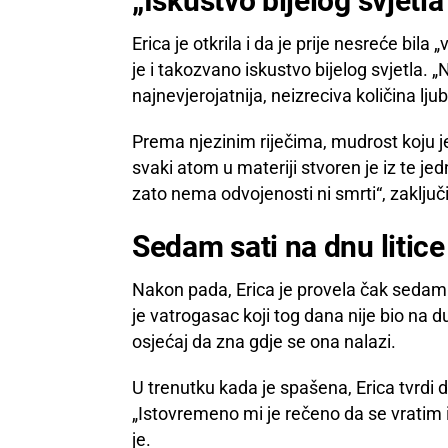
„Iskustvo bijelog svjetla
Erica je otkrila i da je prije nesreće bila 
je i takozvano iskustvo bijelog svjetla. „
najnevjerojatnija, neizreciva količina ljub
Prema njezinim riječima, mudrost koju je
svaki atom u materiji stvoren je iz te j
zato nema odvojenosti ni smrti“, zaključ
Sedam sati na dnu litice
Nakon pada, Erica je provela čak sedam s
je vatrogasac koji tog dana nije bio na du
osjećaj da zna gdje se ona nalazi.
U trenutku kada je spašena, Erica tvrdi da
„Istovremeno mi je rečeno da se vratim i 
je.