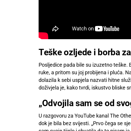
Teške ozljede i borba za
Posljedice pada bile su izuzetno teške. E
ruke, a pritom su joj probijena i pluća. N
dolazila k sebi uspjela nazvati hitne slu
doživjela je, kako tvrdi, iskustvo bliske s
„Odvojila sam se od svog
U razgovoru za YouTube kanal The Other S
dok je bila bez svijesti. „Prvo čega se sj
sam svoje tijelo i shvatila da to nisam ja