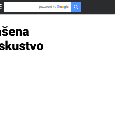
lašena
iskustvo