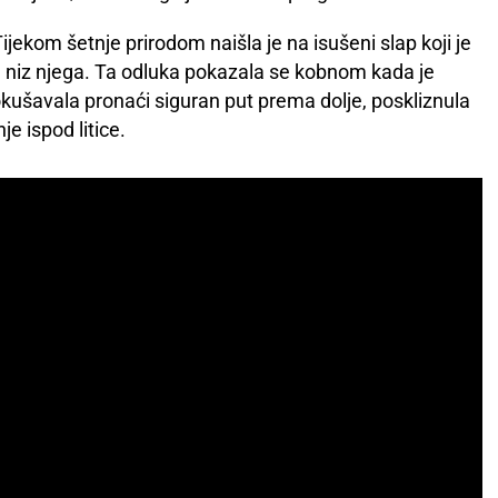
ijekom šetnje prirodom naišla je na isušeni slap koji je
se niz njega. Ta odluka pokazala se kobnom kada je
ušavala pronaći siguran put prema dolje, poskliznula
je ispod litice.