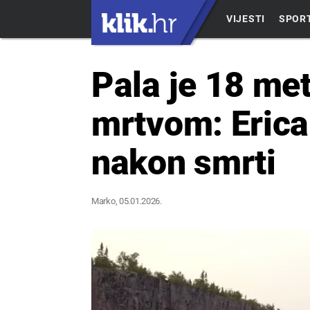
VIJESTI
SPOR
Pala je 18 met
mrtvom: Erica 
nakon smrti
Marko
, 05.01.2026.