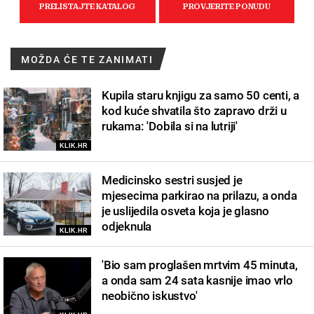
MOŽDA ĆE TE ZANIMATI
Kupila staru knjigu za samo 50 centi, a
kod kuće shvatila što zapravo drži u
rukama: 'Dobila si na lutriji'
KLIK.HR
Medicinsko sestri susjed je
mjesecima parkirao na prilazu, a onda
je uslijedila osveta koja je glasno
odjeknula
KLIK.HR
'Bio sam proglašen mrtvim 45 minuta,
a onda sam 24 sata kasnije imao vrlo
neobično iskustvo'