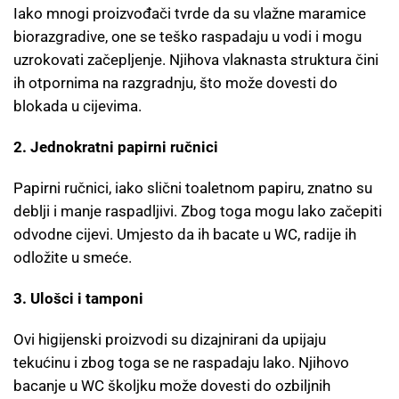
Iako mnogi proizvođači tvrde da su vlažne maramice
biorazgradive, one se teško raspadaju u vodi i mogu
uzrokovati začepljenje. Njihova vlaknasta struktura čini
ih otpornima na razgradnju, što može dovesti do
blokada u cijevima.
2. Jednokratni papirni ručnici
Papirni ručnici, iako slični toaletnom papiru, znatno su
deblji i manje raspadljivi. Zbog toga mogu lako začepiti
odvodne cijevi. Umjesto da ih bacate u WC, radije ih
odložite u smeće.
3. Ulošci i tamponi
Ovi higijenski proizvodi su dizajnirani da upijaju
tekućinu i zbog toga se ne raspadaju lako. Njihovo
bacanje u WC školjku može dovesti do ozbiljnih