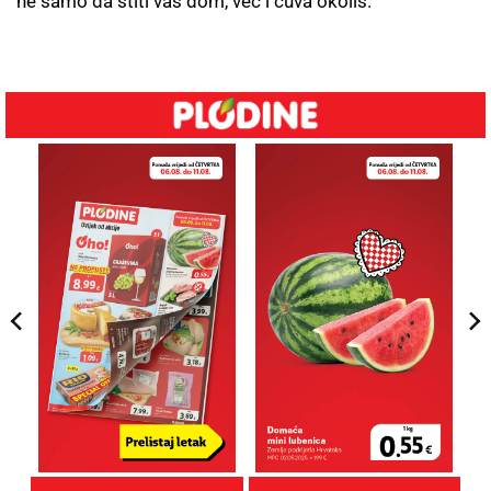
ne samo da štiti vaš dom, već i čuva okoliš.