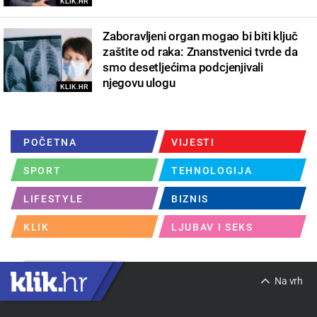
KLIK.HR
Zaboravljeni organ mogao bi biti ključ
zaštite od raka: Znanstvenici tvrde da
smo desetljećima podcjenjivali
njegovu ulogu
KLIK.HR
POČETNA
VIJESTI
SPORT
TEHNOLOGIJA
LIFESTYLE
BIZNIS
KLIK
LJUBAV I SEKS
Na vrh