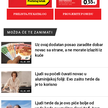
MOŽDA ĆE TE ZANIMATI
Uz ovaj dodatan posao zaradite dobar
novac sa strane, a ne morate izlaziti iz
kuće
KLIK.HR
Ljudi su počeli čuvati novac u
aluminijskoj foliji: Evo zašto tvrde da
je to korisno
KLIK.HR
Ljudi tvrde da je ovo piće bolje od