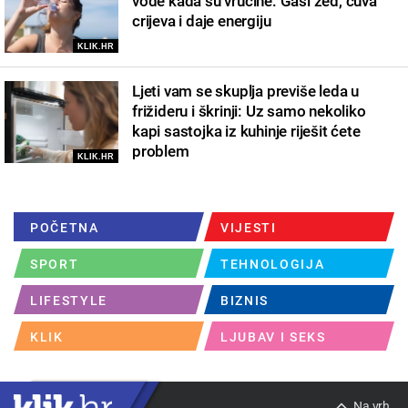
vode kada su vrućine: Gasi žeđ, čuva
crijeva i daje energiju
KLIK.HR
Ljeti vam se skuplja previše leda u
frižideru i škrinji: Uz samo nekoliko
kapi sastojka iz kuhinje riješit ćete
problem
KLIK.HR
POČETNA
VIJESTI
SPORT
TEHNOLOGIJA
LIFESTYLE
BIZNIS
KLIK
LJUBAV I SEKS
Na vrh