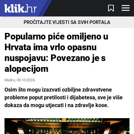
PROČITAJTE VIJESTI SA SVIH PORTALA
Popularno piće omiljeno u
Hrvata ima vrlo opasnu
nuspojavu: Povezano je s
alopecijom
Marko
, 09.10.2024.
Osim što mogu izazvati ozbiljne zdravstvene
probleme poput pretilosti i dijabetesa, sve je više
dokaza da mogu utjecati i na zdravlje kose.