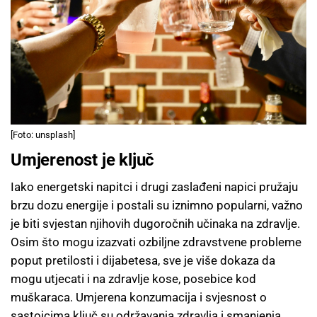
[Foto: unsplash]
Umjerenost je ključ
Iako energetski napitci i drugi zaslađeni napici pružaju
brzu dozu energije i postali su iznimno popularni, važno
je biti svjestan njihovih dugoročnih učinaka na zdravlje.
Osim što mogu izazvati ozbiljne zdravstvene probleme
poput pretilosti i dijabetesa, sve je više dokaza da
mogu utjecati i na zdravlje kose, posebice kod
muškaraca. Umjerena konzumacija i svjesnost o
sastojcima ključ su održavanja zdravlja i smanjenja