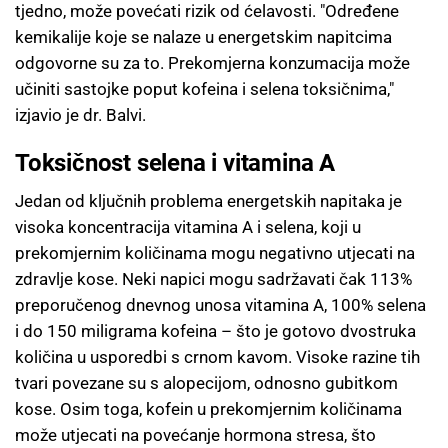
tjedno, može povećati rizik od ćelavosti. "Određene
kemikalije koje se nalaze u energetskim napitcima
odgovorne su za to. Prekomjerna konzumacija može
učiniti sastojke poput kofeina i selena toksičnima,"
izjavio je dr. Balvi.
Toksičnost selena i vitamina A
Jedan od ključnih problema energetskih napitaka je
visoka koncentracija vitamina A i selena, koji u
prekomjernim količinama mogu negativno utjecati na
zdravlje kose. Neki napici mogu sadržavati čak 113%
preporučenog dnevnog unosa vitamina A, 100% selena
i do 150 miligrama kofeina – što je gotovo dvostruka
količina u usporedbi s crnom kavom. Visoke razine tih
tvari povezane su s alopecijom, odnosno gubitkom
kose. Osim toga, kofein u prekomjernim količinama
može utjecati na povećanje hormona stresa, što