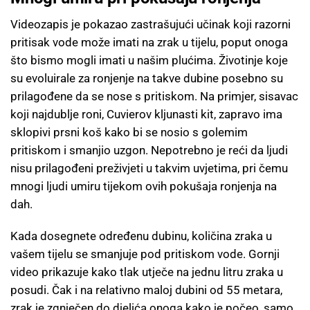
Videozapis je pokazao zastrašujući učinak koji razorni
pritisak vode može imati na zrak u tijelu, poput onoga
što bismo mogli imati u našim plućima. Životinje koje
su evoluirale za ronjenje na takve dubine posebno su
prilagođene da se nose s pritiskom. Na primjer, sisavac
koji najdublje roni, Cuvierov kljunasti kit, zapravo ima
sklopivi prsni koš kako bi se nosio s golemim
pritiskom i smanjio uzgon. Nepotrebno je reći da ljudi
nisu prilagođeni preživjeti u takvim uvjetima, pri čemu
mnogi ljudi umiru tijekom ovih pokušaja ronjenja na
dah.
Kada dosegnete određenu dubinu, količina zraka u
vašem tijelu se smanjuje pod pritiskom vode. Gornji
video prikazuje kako tlak utječe na jednu litru zraka u
posudi. Čak i na relativno maloj dubini od 55 metara,
zrak je zgnječen do djelića onoga kako je počeo, samo