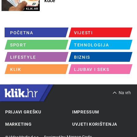
kuće
KLIK.HR
POČETNA
VIJESTI
SPORT
TEHNOLOGIJA
LIFESTYLE
BIZNIS
KLIK
LJUBAV I SEKS
Na vrh
PRIJAVI GREŠKU
IMPRESSUM
MARKETING
UVJETI KORIŠTENJA