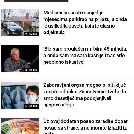
Medicinsko sestri susjed je
mjesecima parkirao na prilazu, a onda
je uslijedila osveta koja je glasno
odjeknula
KLIK.HR
'Bio sam proglašen mrtvim 45 minuta,
a onda sam 24 sata kasnije imao vrlo
neobično iskustvo'
KLIK.HR
Zaboravljeni organ mogao bi biti ključ
zaštite od raka: Znanstvenici tvrde da
smo desetljećima podcjenjivali
njegovu ulogu
KLIK.HR
Uz ovaj dodatan posao zaradite dobar
novac sa strane, a ne morate izlaziti iz