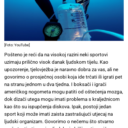
[Foto: YouTube]
Pošteno je reći da na visokoj razini neki sportovi
uzimaju prilično visok danak ljudskom tijelu. Kao
upozorenje, tjelovježba je naravno dobra za vas, ali ne
govorimo o prosječnoj osobi koja ide trčati ili igrati pet
na stranu jednom u dva tjedna. I boksači i igrači
američkog nogometa mogu patiti od oštećenja mozga,
dok dizači utega mogu imati problema s kralježnicom
kao što su ispupčenja diskova. Ipak, postoji jedan
sport koji može imati zaista zastrašujući utjecaj na
ljudski organizam. Govorimo o nečemu što stvarno