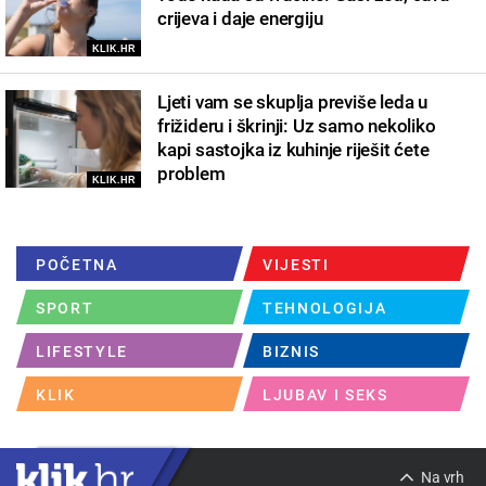
crijeva i daje energiju
KLIK.HR
Ljeti vam se skuplja previše leda u
frižideru i škrinji: Uz samo nekoliko
kapi sastojka iz kuhinje riješit ćete
problem
KLIK.HR
POČETNA
VIJESTI
SPORT
TEHNOLOGIJA
LIFESTYLE
BIZNIS
KLIK
LJUBAV I SEKS
Na vrh