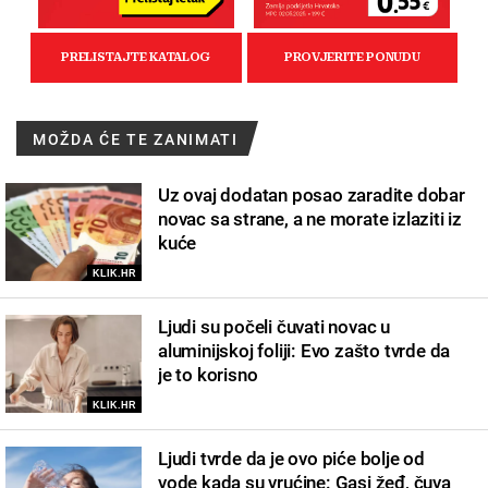
MOŽDA ĆE TE ZANIMATI
Uz ovaj dodatan posao zaradite dobar
novac sa strane, a ne morate izlaziti iz
kuće
KLIK.HR
Ljudi su počeli čuvati novac u
aluminijskoj foliji: Evo zašto tvrde da
je to korisno
KLIK.HR
Ljudi tvrde da je ovo piće bolje od
vode kada su vrućine: Gasi žeđ, čuva