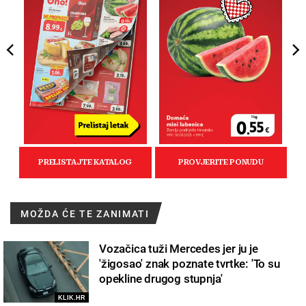
MOŽDA ĆE TE ZANIMATI
Vozačica tuži Mercedes jer ju je
'žigosao' znak poznate tvrtke: 'To su
opekline drugog stupnja'
KLIK.HR