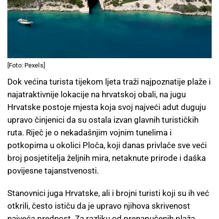
[Foto: Pexels]
Dok većina turista tijekom ljeta traži najpoznatije plaže i
najatraktivnije lokacije na hrvatskoj obali, na jugu
Hrvatske postoje mjesta koja svoj najveći adut duguju
upravo činjenici da su ostala izvan glavnih turističkih
ruta. Riječ je o nekadašnjim vojnim tunelima i
potkopima u okolici Ploča, koji danas privlače sve veći
broj posjetitelja željnih mira, netaknute prirode i daška
povijesne tajanstvenosti.
Stanovnici juga Hrvatske, ali i brojni turisti koji su ih već
otkrili, često ističu da je upravo njihova skrivenost
najveća prednost. Za razliku od prenapučenih plaža