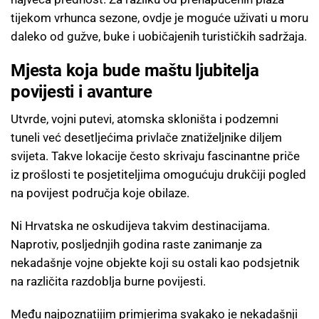
tijekom vrhunca sezone, ovdje je moguće uživati u moru
daleko od gužve, buke i uobičajenih turističkih sadržaja.
Mjesta koja bude maštu ljubitelja
povijesti i avanture
Utvrde, vojni putevi, atomska skloništa i podzemni
tuneli već desetljećima privlače znatiželjnike diljem
svijeta. Takve lokacije često skrivaju fascinantne priče
iz prošlosti te posjetiteljima omogućuju drukčiji pogled
na povijest područja koje obilaze.
Ni Hrvatska ne oskudijeva takvim destinacijama.
Naprotiv, posljednjih godina raste zanimanje za
nekadašnje vojne objekte koji su ostali kao podsjetnik
na različita razdoblja burne povijesti.
Među najpoznatijim primjerima svakako je nekadašnji