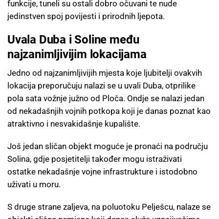
funkcije, tuneli su ostali dobro očuvani te nude
jedinstven spoj povijesti i prirodnih ljepota.
Uvala Duba i Soline među
najzanimljivijim lokacijama
Jedno od najzanimljivijih mjesta koje ljubitelji ovakvih
lokacija preporučuju nalazi se u uvali Duba, otprilike
pola sata vožnje južno od Ploča. Ondje se nalazi jedan
od nekadašnjih vojnih potkopa koji je danas poznat kao
atraktivno i nesvakidašnje kupalište.
Još jedan sličan objekt moguće je pronaći na području
Solina, gdje posjetitelji također mogu istraživati
ostatke nekadašnje vojne infrastrukture i istodobno
uživati u moru.
S druge strane zaljeva, na poluotoku Pelješcu, nalaze se