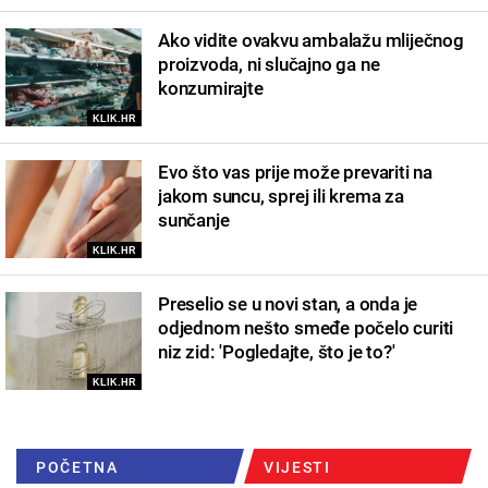
Ako vidite ovakvu ambalažu mliječnog
proizvoda, ni slučajno ga ne
konzumirajte
KLIK.HR
Evo što vas prije može prevariti na
jakom suncu, sprej ili krema za
sunčanje
KLIK.HR
Preselio se u novi stan, a onda je
odjednom nešto smeđe počelo curiti
niz zid: 'Pogledajte, što je to?'
KLIK.HR
POČETNA
VIJESTI