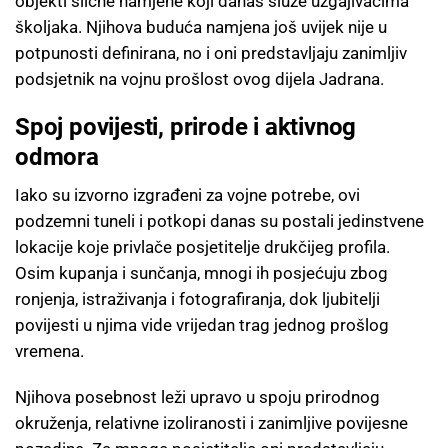
objekti slične namjene koji danas služe uzgajivačima
školjaka. Njihova buduća namjena još uvijek nije u
potpunosti definirana, no i oni predstavljaju zanimljiv
podsjetnik na vojnu prošlost ovog dijela Jadrana.
Spoj povijesti, prirode i aktivnog
odmora
Iako su izvorno izgrađeni za vojne potrebe, ovi
podzemni tuneli i potkopi danas su postali jedinstvene
lokacije koje privlače posjetitelje drukčijeg profila.
Osim kupanja i sunčanja, mnogi ih posjećuju zbog
ronjenja, istraživanja i fotografiranja, dok ljubitelji
povijesti u njima vide vrijedan trag jednog prošlog
vremena.
Njihova posebnost leži upravo u spoju prirodnog
okruženja, relativne izoliranosti i zanimljive povijesne