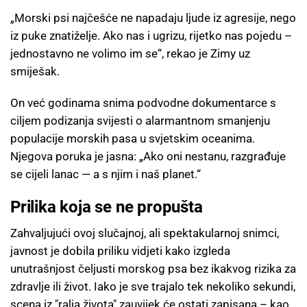
„Morski psi najčešće ne napadaju ljude iz agresije, nego
iz puke znatiželje. Ako nas i ugrizu, rijetko nas pojedu –
jednostavno ne volimo im se“, rekao je Zimy uz
smiješak.
On već godinama snima podvodne dokumentarce s
ciljem podizanja svijesti o alarmantnom smanjenju
populacije morskih pasa u svjetskim oceanima.
Njegova poruka je jasna: „Ako oni nestanu, razgrađuje
se cijeli lanac — a s njim i naš planet.“
Prilika koja se ne propušta
Zahvaljujući ovoj slučajnoj, ali spektakularnoj snimci,
javnost je dobila priliku vidjeti kako izgleda
unutrašnjost čeljusti morskog psa bez ikakvog rizika za
zdravlje ili život. Iako je sve trajalo tek nekoliko sekundi,
scena iz "ralja života" zauvijek će ostati zapisana – kao