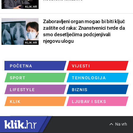
KLIK.HR
Zaboravljeni organ mogao bi biti ključ
zaštite od raka: Znanstvenici tvrde da
smo desetljećima podcjenjivali
njegovu ulogu
KLIK.HR
POČETNA
VIJESTI
SPORT
TEHNOLOGIJA
LIFESTYLE
BIZNIS
KLIK
LJUBAV I SEKS
Na vrh