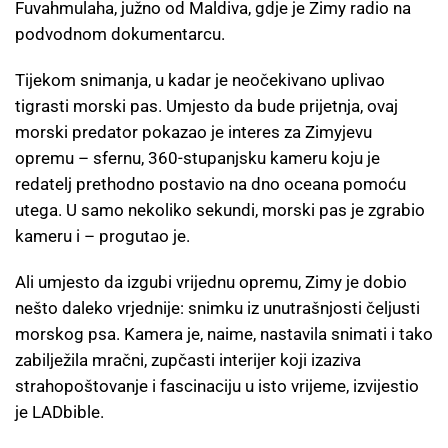
Fuvahmulaha, južno od Maldiva, gdje je Zimy radio na
podvodnom dokumentarcu.
Tijekom snimanja, u kadar je neočekivano uplivao
tigrasti morski pas. Umjesto da bude prijetnja, ovaj
morski predator pokazao je interes za Zimyjevu
opremu – sfernu, 360-stupanjsku kameru koju je
redatelj prethodno postavio na dno oceana pomoću
utega. U samo nekoliko sekundi, morski pas je zgrabio
kameru i – progutao je.
Ali umjesto da izgubi vrijednu opremu, Zimy je dobio
nešto daleko vrjednije: snimku iz unutrašnjosti čeljusti
morskog psa. Kamera je, naime, nastavila snimati i tako
zabilježila mračni, zupčasti interijer koji izaziva
strahopoštovanje i fascinaciju u isto vrijeme, izvijestio
je LADbible.