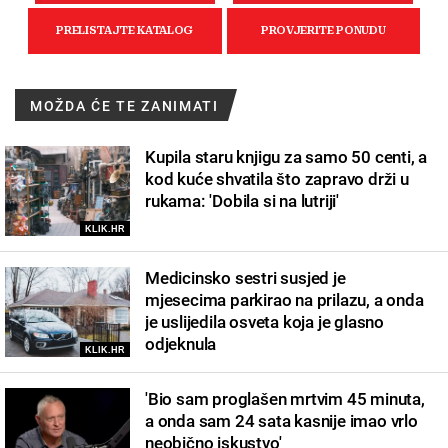
MOŽDA ĆE TE ZANIMATI
Kupila staru knjigu za samo 50 centi, a
kod kuće shvatila što zapravo drži u
rukama: 'Dobila si na lutriji'
KLIK.HR
Medicinsko sestri susjed je
mjesecima parkirao na prilazu, a onda
je uslijedila osveta koja je glasno
odjeknula
KLIK.HR
'Bio sam proglašen mrtvim 45 minuta,
a onda sam 24 sata kasnije imao vrlo
neobično iskustvo'