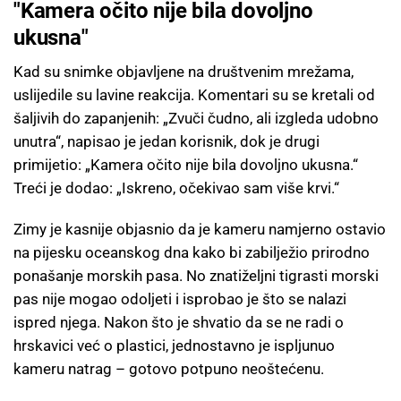
"Kamera očito nije bila dovoljno
ukusna"
Kad su snimke objavljene na društvenim mrežama,
uslijedile su lavine reakcija. Komentari su se kretali od
šaljivih do zapanjenih: „Zvuči čudno, ali izgleda udobno
unutra“, napisao je jedan korisnik, dok je drugi
primijetio: „Kamera očito nije bila dovoljno ukusna.“
Treći je dodao: „Iskreno, očekivao sam više krvi.“
Zimy je kasnije objasnio da je kameru namjerno ostavio
na pijesku oceanskog dna kako bi zabilježio prirodno
ponašanje morskih pasa. No znatiželjni tigrasti morski
pas nije mogao odoljeti i isprobao je što se nalazi
ispred njega. Nakon što je shvatio da se ne radi o
hrskavici već o plastici, jednostavno je ispljunuo
kameru natrag – gotovo potpuno neoštećenu.