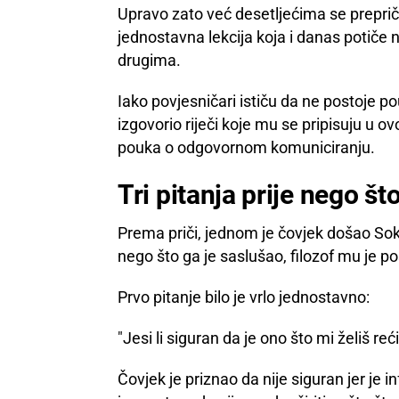
Upravo zato već desetljećima se prepriča
jednostavna lekcija koja i danas potiče 
drugima.
Iako povjesničari ističu da ne postoje po
izgovorio riječi koje mu se pripisuju u ov
pouka o odgovornom komuniciranju.
Tri pitanja prije nego št
Prema priči, jednom je čovjek došao Sokra
nego što ga je saslušao, filozof mu je pos
Prvo pitanje bilo je vrlo jednostavno:
"Jesi li siguran da je ono što mi želiš reći
Čovjek je priznao da nije siguran jer je