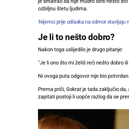
je smatrao da nije mudro širiti nešto što 
ozbiljnu štetu ljudima.
Nijemci prije odlaska na odmor stavljaju 
Je li to nešto dobro?
Nakon toga uslijedilo je drugo pitanje:
"Je li ono što mi želiš reći nešto dobro ili
Ni ovoga puta odgovor nije bio potvrdan
Prema priči, Sokrat je tada zaključio da, 
zapitati postoji li uopće razlog da se pre