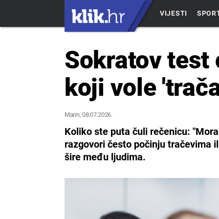
VIJESTI
SPOR
Sokratov test 
koji vole 'trač
Marin
, 08.07.2026.
Koliko ste puta čuli rečenicu: "Mora
razgovori često počinju tračevima i
šire među ljudima.