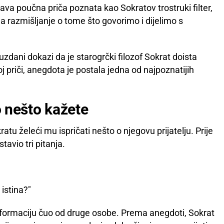
va poučna priča poznata kao Sokratov trostruki filter,
na razmišljanje o tome što govorimo i dijelimo s
uzdani dokazi da je starogrčki filozof Sokrat doista
oj priči, anegdota je postala jedna od najpoznatijih
o nešto kažete
tu želeći mu ispričati nešto o njegovu prijatelju. Prije
tavio tri pitanja.
 istina?"
 informaciju čuo od druge osobe. Prema anegdoti, Sokrat