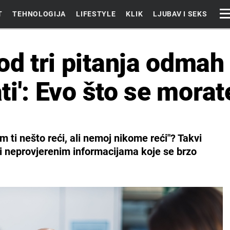
T
TEHNOLOGIJA
LIFESTYLE
KLIK
LJUBAV I SEKS
od tri pitanja odmah
ati': Evo što se morat
m ti nešto reći, ali nemoj nikome reći"? Takvi
li neprovjerenim informacijama koje se brzo