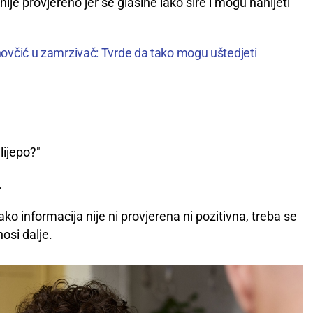
nije provjereno jer se glasine lako šire i mogu nanijeti
novčić u zamrzivač: Tvrde da tako mogu uštedjeti
 lijepo?"
.
ako informacija nije ni provjerena ni pozitivna, treba se
nosi dalje.