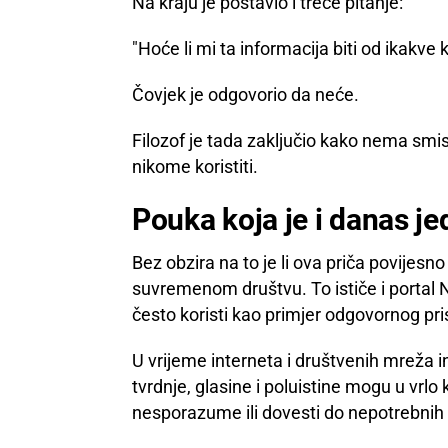
Na kraju je postavio i treće pitanje:
"Hoće li mi ta informacija biti od ikakve k
Čovjek je odgovorio da neće.
Filozof je tada zaključio kako nema smisl
nikome koristiti.
Pouka koja je i danas j
Bez obzira na to je li ova priča povijesno
suvremenom društvu. To ističe i portal
često koristi kao primjer odgovornog pri
U vrijeme interneta i društvenih mreža 
tvrdnje, glasine i poluistine mogu u vrlo 
nesporazume ili dovesti do nepotrebnih