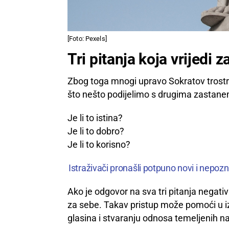
[Foto: Pexels]
Tri pitanja koja vrijedi z
Zbog toga mnogi upravo Sokratov trostru
što nešto podijelimo s drugima zastanem
Je li to istina?
Je li to dobro?
Je li to korisno?
Istraživači pronašli potpuno novi i nepozn
Ako je odgovor na sva tri pitanja negati
za sebe. Takav pristup može pomoći u iz
glasina i stvaranju odnosa temeljenih na