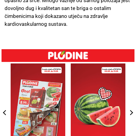
opasno za srce. Mnogo važnije od samog položaja jest
dovoljno dug i kvalitetan san te briga o ostalim
čimbenicima koji dokazano utječu na zdravlje
kardiovaskularnog sustava.