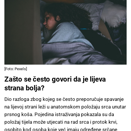
[Foto: Pexels]
Zašto se često govori da je lijeva
strana bolja?
Dio razloga zbog kojeg se često preporučuje spavanje
na lijevoj strani leži u anatomskom položaju srca unutar
prsnog koša. Pojedina istraživanja pokazala su da
položaj tijela može utjecati na rad srca i protok krvi,
osobito kod osoba koje već imaju određene srčane