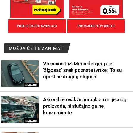
MOŽDA ĆE TE ZANIMATI
Vozačica tuži Mercedes jer ju je
'žigosao' znak poznate tvrtke: 'To su
opekline drugog stupnja'
KLIK.HR
Ako vidite ovakvu ambalažu mliječnog
proizvoda, ni slučajno ga ne
konzumirajte
KLIK.HR