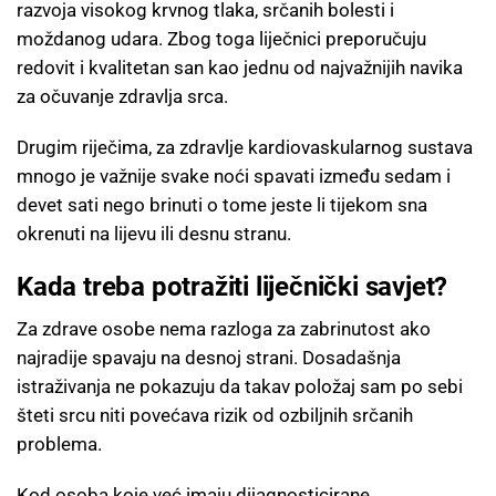
razvoja visokog krvnog tlaka, srčanih bolesti i
moždanog udara. Zbog toga liječnici preporučuju
redovit i kvalitetan san kao jednu od najvažnijih navika
za očuvanje zdravlja srca.
Drugim riječima, za zdravlje kardiovaskularnog sustava
mnogo je važnije svake noći spavati između sedam i
devet sati nego brinuti o tome jeste li tijekom sna
okrenuti na lijevu ili desnu stranu.
Kada treba potražiti liječnički savjet?
Za zdrave osobe nema razloga za zabrinutost ako
najradije spavaju na desnoj strani. Dosadašnja
istraživanja ne pokazuju da takav položaj sam po sebi
šteti srcu niti povećava rizik od ozbiljnih srčanih
problema.
Kod osoba koje već imaju dijagnosticirane