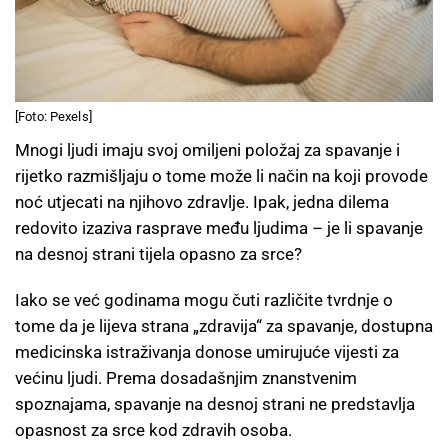
[Foto: Pexels]
Mnogi ljudi imaju svoj omiljeni položaj za spavanje i
rijetko razmišljaju o tome može li način na koji provode
noć utjecati na njihovo zdravlje. Ipak, jedna dilema
redovito izaziva rasprave među ljudima – je li spavanje
na desnoj strani tijela opasno za srce?
Iako se već godinama mogu čuti različite tvrdnje o
tome da je lijeva strana „zdravija“ za spavanje, dostupna
medicinska istraživanja donose umirujuće vijesti za
većinu ljudi. Prema dosadašnjim znanstvenim
spoznajama, spavanje na desnoj strani ne predstavlja
opasnost za srce kod zdravih osoba.