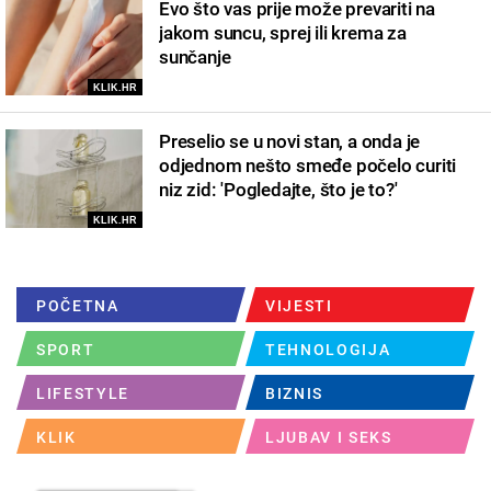
Evo što vas prije može prevariti na
jakom suncu, sprej ili krema za
sunčanje
KLIK.HR
Preselio se u novi stan, a onda je
odjednom nešto smeđe počelo curiti
niz zid: 'Pogledajte, što je to?'
KLIK.HR
POČETNA
VIJESTI
SPORT
TEHNOLOGIJA
LIFESTYLE
BIZNIS
KLIK
LJUBAV I SEKS