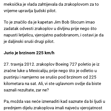
meksička je vlada zahtijevala da zrakoplovom za to
vrijeme upravlja ljudski pilot.
To je značilo da je kapetan Jim Bob Slocum imao
zadatak odvesti zrakoplov u divljinu prije nego što
napusti letjelicu, vjerojatno padobranom, i ostavi je da
je daljinski sruši drugi pilot.
Jurio je brzinom 225 km/h
27. travnja 2012. zrakoplov Boeing 727 poletio je iz
zračne luke u Mexicaliju, prije nego što je odletio u
pustinju i namjerno se srušio pod brzinom od 225
kilometara na sat. Ali, vi ste uglavnom ovdje da biste
saznali rezultate, zar ne?
Pa, možda vas neće iznenaditi kad saznate da bi ljudi u
prednjem dijelu zrakoplova imali najveću vjerojatnost