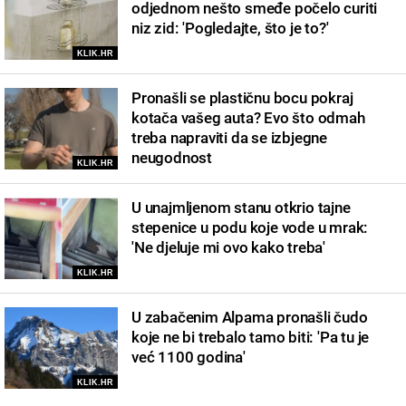
odjednom nešto smeđe počelo curiti
niz zid: 'Pogledajte, što je to?'
KLIK.HR
Pronašli se plastičnu bocu pokraj
kotača vašeg auta? Evo što odmah
treba napraviti da se izbjegne
neugodnost
KLIK.HR
U unajmljenom stanu otkrio tajne
stepenice u podu koje vode u mrak:
'Ne djeluje mi ovo kako treba'
KLIK.HR
U zabačenim Alpama pronašli čudo
koje ne bi trebalo tamo biti: 'Pa tu je
već 1100 godina'
KLIK.HR