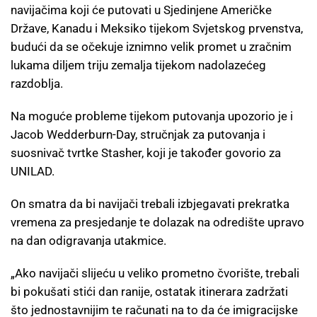
navijačima koji će putovati u Sjedinjene Američke
Države, Kanadu i Meksiko tijekom Svjetskog prvenstva,
budući da se očekuje iznimno velik promet u zračnim
lukama diljem triju zemalja tijekom nadolazećeg
razdoblja.
Na moguće probleme tijekom putovanja upozorio je i
Jacob Wedderburn-Day, stručnjak za putovanja i
suosnivač tvrtke Stasher, koji je također govorio za
UNILAD.
On smatra da bi navijači trebali izbjegavati prekratka
vremena za presjedanje te dolazak na odredište upravo
na dan odigravanja utakmice.
„Ako navijači slijeću u veliko prometno čvorište, trebali
bi pokušati stići dan ranije, ostatak itinerara zadržati
što jednostavnijim te računati na to da će imigracijske