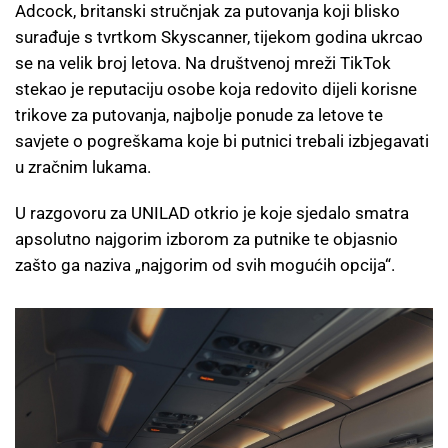
Adcock, britanski stručnjak za putovanja koji blisko
surađuje s tvrtkom Skyscanner, tijekom godina ukrcao
se na velik broj letova. Na društvenoj mreži TikTok
stekao je reputaciju osobe koja redovito dijeli korisne
trikove za putovanja, najbolje ponude za letove te
savjete o pogreškama koje bi putnici trebali izbjegavati
u zračnim lukama.
U razgovoru za UNILAD otkrio je koje sjedalo smatra
apsolutno najgorim izborom za putnike te objasnio
zašto ga naziva „najgorim od svih mogućih opcija“.