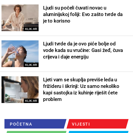
Ljudi su počeli čuvati novac u
aluminijskoj foliji: Evo zašto tvrde da
je to korisno
KLIK.HR
Ljudi tvrde da je ovo piće bolje od
vode kada su vrućine: Gasi žeđ, čuva
crijeva i daje energiju
KLIK.HR
Ljeti vam se skuplja previše leda u
frižideru i škrinji: Uz samo nekoliko
kapi sastojka iz kuhinje riješit ćete
problem
KLIK.HR
POČETNA
VIJESTI