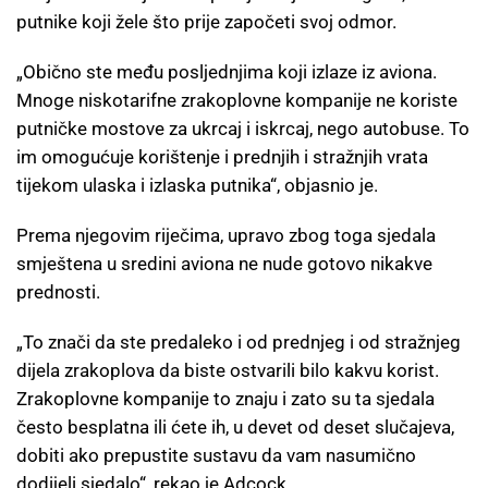
putnike koji žele što prije započeti svoj odmor.
„Obično ste među posljednjima koji izlaze iz aviona.
Mnoge niskotarifne zrakoplovne kompanije ne koriste
putničke mostove za ukrcaj i iskrcaj, nego autobuse. To
im omogućuje korištenje i prednjih i stražnjih vrata
tijekom ulaska i izlaska putnika“, objasnio je.
Prema njegovim riječima, upravo zbog toga sjedala
smještena u sredini aviona ne nude gotovo nikakve
prednosti.
„To znači da ste predaleko i od prednjeg i od stražnjeg
dijela zrakoplova da biste ostvarili bilo kakvu korist.
Zrakoplovne kompanije to znaju i zato su ta sjedala
često besplatna ili ćete ih, u devet od deset slučajeva,
dobiti ako prepustite sustavu da vam nasumično
dodijeli sjedalo“, rekao je Adcock.