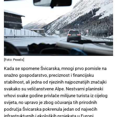
[Foto: Pexels]
Kada se spomene Švicarska, mnogi prvo pomisle na
snažno gospodarstvo, preciznost i financijsku
stabilnost, ali jedna od njezinih najpoznatijih značajki
svakako su veličanstvene Alpe. Nestvarni planinski
vrhovi svake godine privlače milijune turista iz cijelog
svijeta, no upravo je zbog očuvanja tih prirodnih
područja Švicarska pokrenula jedan od najvećih
infrastrukturnih i ekoloških projekata u Europi.