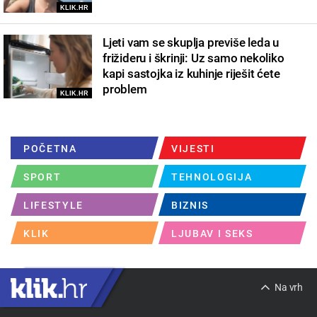
KLIK.HR
Ljeti vam se skuplja previše leda u
frižideru i škrinji: Uz samo nekoliko
kapi sastojka iz kuhinje riješit ćete
problem
KLIK.HR
POČETNA
VIJESTI
SPORT
TEHNOLOGIJA
LIFESTYLE
BIZNIS
KLIK
LJUBAV I SEKS
Na vrh