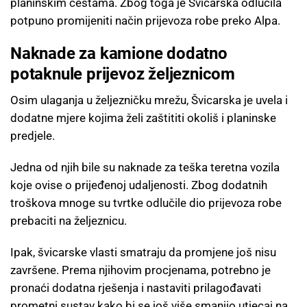
planinskim cestama. Zbog toga je Švicarska odlučila
potpuno promijeniti način prijevoza robe preko Alpa.
Naknade za kamione dodatno
potaknule prijevoz željeznicom
Osim ulaganja u željezničku mrežu, Švicarska je uvela i
dodatne mjere kojima želi zaštititi okoliš i planinske
predjele.
Jedna od njih bile su naknade za teška teretna vozila
koje ovise o prijeđenoj udaljenosti. Zbog dodatnih
troškova mnoge su tvrtke odlučile dio prijevoza robe
prebaciti na željeznicu.
Ipak, švicarske vlasti smatraju da promjene još nisu
završene. Prema njihovim procjenama, potrebno je
pronaći dodatna rješenja i nastaviti prilagođavati
prometni sustav kako bi se još više smanjio utjecaj na