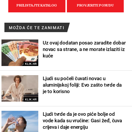
MOŽDA ĆE TE ZANIMATI
Uz ovaj dodatan posao zaradite dobar
novac sa strane, a ne morate izlaziti iz
kuće
KLIK.HR
Ljudi su počeli čuvati novac u
aluminijskoj foliji: Evo zašto tvrde da
je to korisno
KLIK.HR
Ljudi tvrde da je ovo piće bolje od
vode kada su vrućine: Gasi žeđ, čuva
crijeva i daje energiju