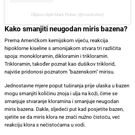
Objavu dijeli Mark Rober (@markrober)
Kako smanjiti neugodan miris bazena?
Prema Američkom kemijskom vijeću, reakcija
hipoklorne kiseline s amonijakom stvara tri različita
spoja: monokloramin, dikloramin i trikloramin.
Trikloramin, također poznat kao dušikov triklorid,
najviše pridonosi poznatom "bazenskom" mirisu.
Jednostavne mjere poput tuširanja prije ulaska u bazen
mogu smanjiti količinu znoja i ulja na koži, čime se
smanjuje stvaranje kloramina i smanjuje neugodan
miris bazena. Dakle, sljedeći put kad posjetite bazen,
sjetite se da miris klora ne znači nužno čistoću, već
reakciju klora s nečistoćama u vodi.