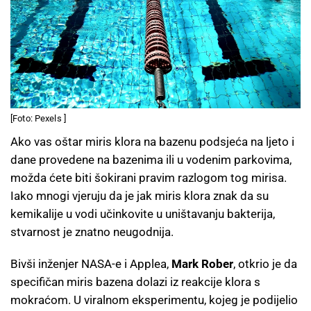
[Foto: Pexels ]
Ako vas oštar miris klora na bazenu podsjeća na ljeto i
dane provedene na bazenima ili u vodenim parkovima,
možda ćete biti šokirani pravim razlogom tog mirisa.
Iako mnogi vjeruju da je jak miris klora znak da su
kemikalije u vodi učinkovite u uništavanju bakterija,
stvarnost je znatno neugodnija.
Bivši inženjer NASA-e i Applea,
Mark Rober
, otkrio je da
specifičan miris bazena dolazi iz reakcije klora s
mokraćom. U viralnom eksperimentu, kojeg je podijelio