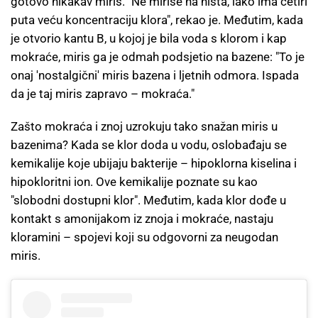
gotovo nikakav miris. "Ne miriše na ništa, iako ima četiri
puta veću koncentraciju klora", rekao je. Međutim, kada
je otvorio kantu B, u kojoj je bila voda s klorom i kap
mokraće, miris ga je odmah podsjetio na bazene: "To je
onaj 'nostalgični' miris bazena i ljetnih odmora. Ispada
da je taj miris zapravo – mokraća."
Zašto mokraća i znoj uzrokuju tako snažan miris u
bazenima? Kada se klor doda u vodu, oslobađaju se
kemikalije koje ubijaju bakterije – hipoklorna kiselina i
hipokloritni ion. Ove kemikalije poznate su kao
"slobodni dostupni klor". Međutim, kada klor dođe u
kontakt s amonijakom iz znoja i mokraće, nastaju
kloramini – spojevi koji su odgovorni za neugodan
miris.