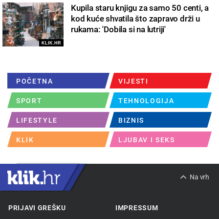
Kupila staru knjigu za samo 50 centi, a
kod kuće shvatila što zapravo drži u
rukama: 'Dobila si na lutriji'
KLIK.HR
POČETNA
VIJESTI
SPORT
TEHNOLOGIJA
LIFESTYLE
BIZNIS
KLIK
LJUBAV I SEKS
Na vrh
PRIJAVI GREŠKU
IMPRESSUM