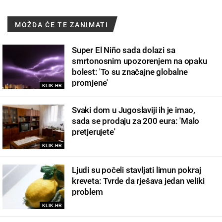
MOŽDA ĆE TE ZANIMATI
Super El Niño sada dolazi sa
smrtonosnim upozorenjem na opaku
bolest: 'To su značajne globalne
promjene'
KLIK.HR
Svaki dom u Jugoslaviji ih je imao,
sada se prodaju za 200 eura: 'Malo
pretjerujete'
KLIK.HR
Ljudi su počeli stavljati limun pokraj
kreveta: Tvrde da rješava jedan veliki
problem
KLIK.HR