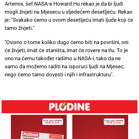
Artemis, šef NASA-e Howard Hu rekao je da bi ljudi
mogli živjeti na Mjesecu u sljedećem desetljeću. Rekao
je: "Svakako ćemo u ovom desetljeću imati ljude koji će
tamo živjeti."
"Ovisno o tome koliko dugo ćemo biti na površini, oni
će živjeti, imat će staništa, imat će rovere na tlu. To je
ono na čemu također radimo u NASA-i, tako da ne
samo da možemo raditi na isporuci ljudi na Mjesec,
nego ćemo tamo dovesti i njih i infrastrukturu".