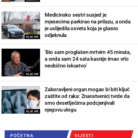
Medicinsko sestri susjed je
mjesecima parkirao na prilazu, a onda
je uslijedila osveta koja je glasno
odjeknula
KLIK.HR
'Bio sam proglašen mrtvim 45 minuta,
a onda sam 24 sata kasnije imao vrlo
neobično iskustvo'
KLIK.HR
Zaboravljeni organ mogao bi biti ključ
zaštite od raka: Znanstvenici tvrde da
smo desetljećima podcjenjivali
njegovu ulogu
KLIK.HR
POČETNA
VIJESTI