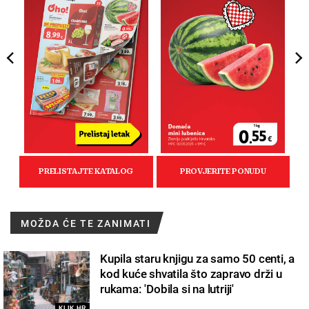
MOŽDA ĆE TE ZANIMATI
Kupila staru knjigu za samo 50 centi, a
kod kuće shvatila što zapravo drži u
rukama: 'Dobila si na lutriji'
KLIK.HR