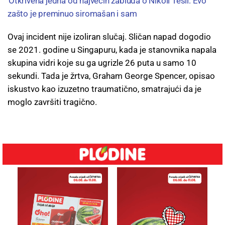
Otkrivena jedna od najvećih zabluda o Nikoli Tesli: Evo
zašto je preminuo siromašan i sam
Ovaj incident nije izoliran slučaj. Sličan napad dogodio
se 2021. godine u Singapuru, kada je stanovnika napala
skupina vidri koje su ga ugrizle 26 puta u samo 10
sekundi. Tada je žrtva, Graham George Spencer, opisao
iskustvo kao izuzetno traumatično, smatrajući da je
moglo završiti tragično.