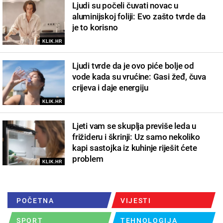
Ljudi su počeli čuvati novac u
aluminijskoj foliji: Evo zašto tvrde da
je to korisno
KLIK.HR
Ljudi tvrde da je ovo piće bolje od
vode kada su vrućine: Gasi žeđ, čuva
crijeva i daje energiju
KLIK.HR
Ljeti vam se skuplja previše leda u
frižideru i škrinji: Uz samo nekoliko
kapi sastojka iz kuhinje riješit ćete
problem
KLIK.HR
POČETNA
VIJESTI
SPORT
TEHNOLOGIJA