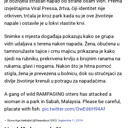
je doživjela strašan napad od strane osam vidri. Prema
izvještajima Viral Pressa, žrtva, čiji identitet nije
otkriven, trčala je kroz park kada su je ove životinje
napale i ostavile je u lokvi vlastite krvi.
Snimke s mjesta događaja pokazuju kako se grupa
vidri udaljava s terena nakon napada. Žena, obučena u
tamnoružaste tajice i crnu majicu, prikazana je kako
sjedi na rubniku, prekrivena krvlju s brojnim ranama na
rukama, glavi i nogama. Nakon što je hitna pomoć
stigla, žena je prevezena u bolnicu, dok su stručnjaci za
divlje životinje krenuli u potragu za napadačima.
A gang of wild RAMPAGING otters has attacked a
woman in a park in Sabah, Malaysia. Please be careful,
placate with fish.
pic.twitter.com/OwEd6H94Af
— Stone Age Herbalist (@Paracelsus1092)
September 11, 2024