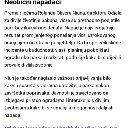
Neobični napadači
Prema riječima Rolanda Olivera Niuna, direktora Odjela
za divlje životinje Sabaha, vidre su prethodno posjetile
park bez ikakvih incidenata. Napad je najvjerojatnije
rezultat promijenjenog ponašanja vidri uzrokovanog
hranjenjem od strane posjetitelja. Da bi spriječili slične
incidente u budućnosti, vlasti planiraju poboljšati
ogradu oko parka i nadzirati područje kako bi spriječili
provale divljih životinja.
Niun je također naglasio važnost prijavljivanja bilo
kakvih susreta s vidrama upravitelju parka nakon
završetka popravaka. Javnosti je savjetovano da
izbjegava pristup ogradama i interakciju s divljim
životinjama kako bi se smanjila mogućnost daljnjih
napada.