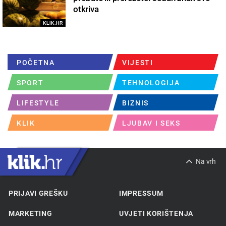
otkriva
KLIK.HR
POČETNA
VIJESTI
SPORT
TEHNOLOGIJA
LIFESTYLE
BIZNIS
KLIK
LJUBAV I SEKS
Na vrh
PRIJAVI GREŠKU
IMPRESSUM
MARKETING
UVJETI KORIŠTENJA