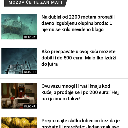
MOŽDA ĆE TE ZANIMATI
Na dubini od 2200 metara pronašli
davno izgubljenu olupinu broda: U
njemu se krilo neviđeno blago
KLIK.HR
Ako prespavate u ovoj kući možete
dobiti i do 500 eura: Malo tko izdrži
do jutra
KLIK.HR
Ovu vazu mnogi Hrvati imaju kod
kuće, a prodaje se i po 200 eura: 'Hej,
pa i ja imam takvu!'
KLIK.HR
Prepoznajte slatku lubenicu bez da je
probate ili prerežete: Jedan znak sve