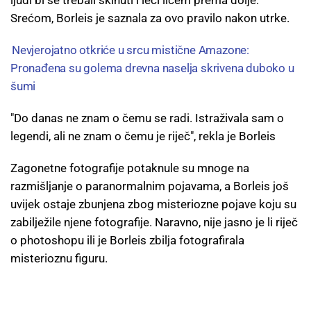
ljudi bi se trebali skinuti i leći licem prema dolje.
Srećom, Borleis je saznala za ovo pravilo nakon utrke.
Nevjerojatno otkriće u srcu mistične Amazone:
Pronađena su golema drevna naselja skrivena duboko u
šumi
"Do danas ne znam o čemu se radi. Istraživala sam o
legendi, ali ne znam o čemu je riječ", rekla je Borleis
Zagonetne fotografije potaknule su mnoge na
razmišljanje o paranormalnim pojavama, a Borleis još
uvijek ostaje zbunjena zbog misteriozne pojave koju su
zabilježile njene fotografije. Naravno, nije jasno je li riječ
o photoshopu ili je Borleis zbilja fotografirala
misterioznu figuru.