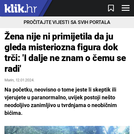
PROČITAJTE VIJESTI SA SVIH PORTALA
Žena nije ni primijetila da ju
gleda misteriozna figura dok
trči: 'I dalje ne znam o čemu se
radi'
Marin
, 12.01.2024.
Na početku, neovisno o tome jeste li skeptik ili
vjerujete u paranormalno, uvijek postoji nešto
neodoljivo zanimljivo u tvrdnjama o neobičnim
bićima.