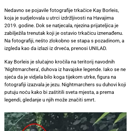
Nedavno se pojavile fotografije trkačice Kay Borleis,
koja je sudjelovala u utrci izdržljivosti na Havajima
2019. godine. Dok se natjecala, njezina prijateljica je
zabilježila trenutak koji je ostavio trkačicu iznenađenu.
Na fotografiji, nešto zlokobno se stapa s pozadinom, a
izgleda kao da izlazi iz drveća, prenosi UNILAD.
Kay Borleis je slučajno kročila na teritorij navodnih
'Nightmarchera', duhova iz havajske legende. Iako se ne
sjeća da je vidjela bilo koga tijekom utrke, figura na
fotografiji izazvala je jezu. Nightmarchers su duhovi koji
putuju noću kako bi zaštitili sveta mjesta, a prema
legendi, gledanje u njih može značiti smrt.