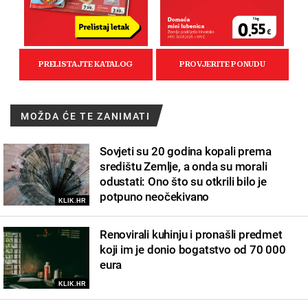
MOŽDA ĆE TE ZANIMATI
Sovjeti su 20 godina kopali prema
središtu Zemlje, a onda su morali
odustati: Ono što su otkrili bilo je
potpuno neočekivano
KLIK.HR
Renovirali kuhinju i pronašli predmet
koji im je donio bogatstvo od 70 000
eura
KLIK.HR