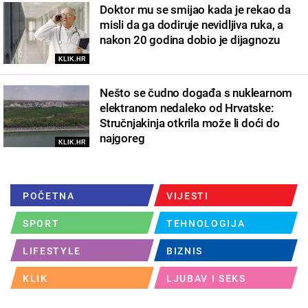
Doktor mu se smijao kada je rekao da
misli da ga dodiruje nevidljiva ruka, a
nakon 20 godina dobio je dijagnozu
KLIK.HR
Nešto se čudno događa s nuklearnom
elektranom nedaleko od Hrvatske:
Stručnjakinja otkrila može li doći do
najgoreg
KLIK.HR
POČETNA
VIJESTI
SPORT
TEHNOLOGIJA
LIFESTYLE
BIZNIS
KLIK
LJUBAV I SEKS