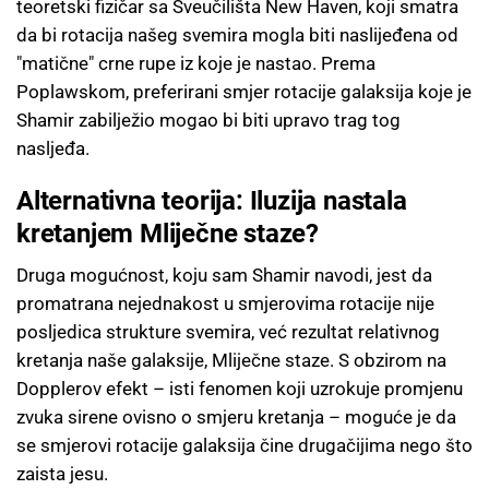
teoretski fizičar sa Sveučilišta New Haven, koji smatra
da bi rotacija našeg svemira mogla biti naslijeđena od
"matične" crne rupe iz koje je nastao. Prema
Poplawskom, preferirani smjer rotacije galaksija koje je
Shamir zabilježio mogao bi biti upravo trag tog
nasljeđa.
Alternativna teorija: Iluzija nastala
kretanjem Mliječne staze?
Druga mogućnost, koju sam Shamir navodi, jest da
promatrana nejednakost u smjerovima rotacije nije
posljedica strukture svemira, već rezultat relativnog
kretanja naše galaksije, Mliječne staze. S obzirom na
Dopplerov efekt – isti fenomen koji uzrokuje promjenu
zvuka sirene ovisno o smjeru kretanja – moguće je da
se smjerovi rotacije galaksija čine drugačijima nego što
zaista jesu.