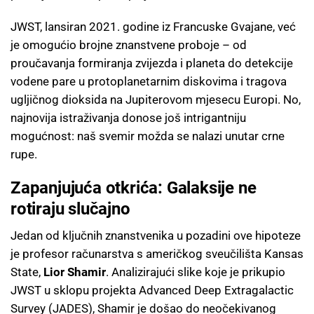
JWST, lansiran 2021. godine iz Francuske Gvajane, već
je omogućio brojne znanstvene proboje – od
proučavanja formiranja zvijezda i planeta do detekcije
vodene pare u protoplanetarnim diskovima i tragova
ugljičnog dioksida na Jupiterovom mjesecu Europi. No,
najnovija istraživanja donose još intrigantniju
mogućnost: naš svemir možda se nalazi unutar crne
rupe.
Zapanjujuća otkrića: Galaksije ne
rotiraju slučajno
Jedan od ključnih znanstvenika u pozadini ove hipoteze
je profesor računarstva s američkog sveučilišta Kansas
State,
Lior Shamir
. Analizirajući slike koje je prikupio
JWST u sklopu projekta Advanced Deep Extragalactic
Survey (JADES), Shamir je došao do neočekivanog