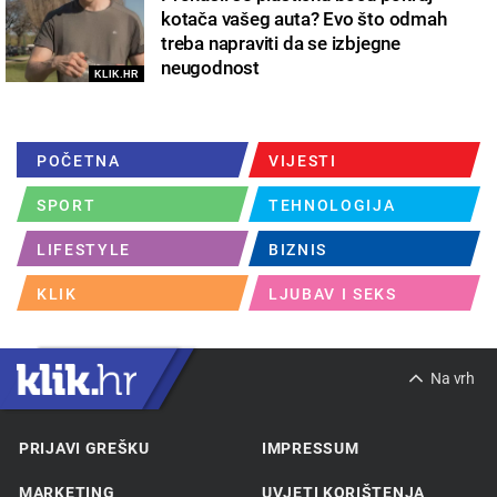
kotača vašeg auta? Evo što odmah
treba napraviti da se izbjegne
neugodnost
KLIK.HR
POČETNA
VIJESTI
SPORT
TEHNOLOGIJA
LIFESTYLE
BIZNIS
KLIK
LJUBAV I SEKS
Na vrh
PRIJAVI GREŠKU
IMPRESSUM
MARKETING
UVJETI KORIŠTENJA