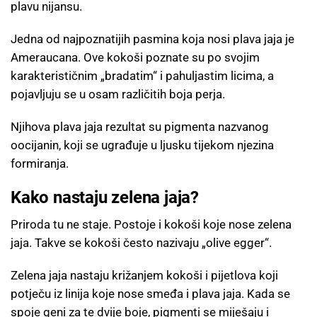
plavu nijansu.
Jedna od najpoznatijih pasmina koja nosi plava jaja je
Ameraucana. Ove kokoši poznate su po svojim
karakterističnim „bradatim“ i pahuljastim licima, a
pojavljuju se u osam različitih boja perja.
Njihova plava jaja rezultat su pigmenta nazvanog
oocijanin, koji se ugrađuje u ljusku tijekom njezina
formiranja.
Kako nastaju zelena jaja?
Priroda tu ne staje. Postoje i kokoši koje nose zelena
jaja. Takve se kokoši često nazivaju „olive egger“.
Zelena jaja nastaju križanjem kokoši i pijetlova koji
potječu iz linija koje nose smeđa i plava jaja. Kada se
spoje geni za te dvije boje, pigmenti se miješaju i