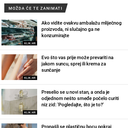
MOŽDA ĆE TE ZANIMATI
Ako vidite ovakvu ambalažu mliječnog
proizvoda, ni slučajno ga ne
konzumirajte
KLIK.HR
Evo što vas prije može prevariti na
jakom suncu, sprej ili krema za
sunčanje
KLIK.HR
Preselio se u novi stan, a onda je
odjednom nešto smeđe počelo curiti
niz zid: 'Pogledajte, što je to?'
KLIK.HR
Pronašli se plastičnu bocu pokraj