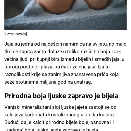
[Foto: Pexels]
Jaja su jedna od najčešćih namirnica na svijetu, no malo
tko se zapita zašto dolaze u toliko različitih boja. Dok
većina ljudi pri kupnji bira između bijelih i smeđih jaja, u
prirodi postoje i plava, pa čak i zelena jaja. Iza te
raznolikosti krije se zanimljiva znanstvena priča koja
seže stotinama milijuna godina unatrag.
Prirodna boja ljuske zapravo je bijela
Vanjski mineralizirani sloj ljuske jajeta sastoji se od
kalcijeva karbonata kristaliziranog u obliku kalcita.
Budući da je kalcit prirodno bijele boje, osnovna ili
„zadana“ boja ljuske jajeta zapravo je bijela.