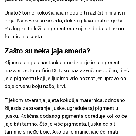
Unatoč tome, kokošja jaja mogu biti različitih nijansi i
boja. Najčešća su smeđa, dok su plava znatno rjeđa.
Razlog za to leži u pigmentima koji se dodaju tijekom
formiranja jajeta.
Zašto su neka jaja smeđa?
Ključnu ulogu u nastanku smeđe boje ima pigment
nazvan protoporfirin IX. Iako naziv zvuči neobično, riječ
je o pigmentu koji je ljudima vrlo poznat jer upravo on
daje crvenu boju našoj krvi.
Tijekom stvaranja jajeta kokošja maternica, odnosno
žlijezda za stvaranje ljuske, ugrađuje taj pigment u
ljusku. Količina dodanog pigmenta određuje koliko će
jaje biti tamno. Što je više pigmenta, ljuska će biti
tamnije smeđe boje. Ako ga je manje, jaje će imati