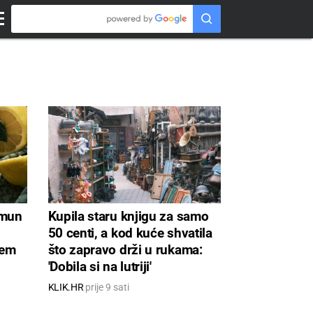
limun
Kupila staru knjigu za samo
50 centi, a kod kuće shvatila
lem
što zapravo drži u rukama:
'Dobila si na lutriji'
KLIK.HR
prije 9 sati