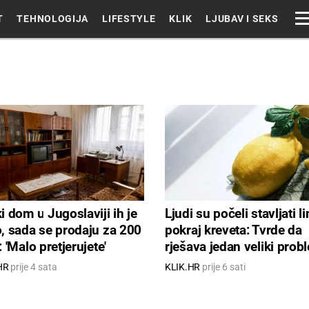
T
TEHNOLOGIJA
LIFESTYLE
KLIK
LJUBAV I SEKS
i dom u Jugoslaviji ih je
Ljudi su počeli stavljati 
, sada se prodaju za 200
pokraj kreveta: Tvrde da
 'Malo pretjerujete'
rješava jedan veliki prob
HR
prije 4 sata
KLIK.HR
prije 6 sati