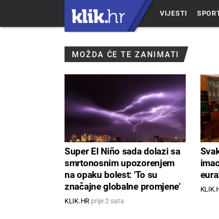
VIJESTI
SPOR
MOŽDA ĆE TE ZANIMATI
Super El Niño sada dolazi sa
Svak
smrtonosnim upozorenjem
imao
na opaku bolest: 'To su
eura:
značajne globalne promjene'
KLIK.
KLIK.HR
prije 2 sata