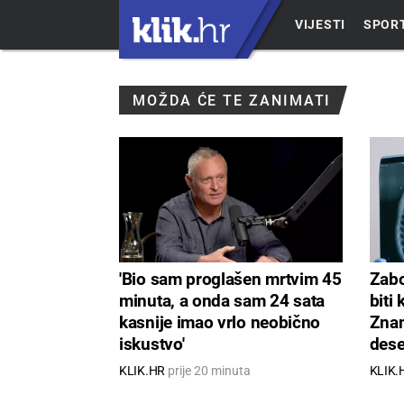
VIJESTI
SPOR
MOŽDA ĆE TE ZANIMATI
'Bio sam proglašen mrtvim 45
Zabo
minuta, a onda sam 24 sata
biti 
kasnije imao vrlo neobično
Znan
iskustvo'
dese
njeg
KLIK.HR
prije 20 minuta
KLIK.