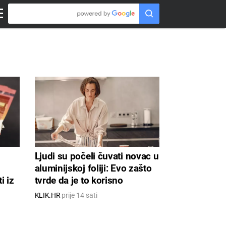
Ljudi su počeli čuvati novac u
aluminijskoj foliji: Evo zašto
i iz
tvrde da je to korisno
KLIK.HR
prije 14 sati