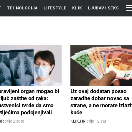
T
TEHNOLOGIJA
LIFESTYLE
KLIK
LJUBAV I SEKS
ravljeni organ mogao bi
Uz ovaj dodatan posao
ključ zaštite od raka:
zaradite dobar novac sa
stvenici tvrde da smo
strane, a ne morate izlazit
tljećima podcjenjivali
kuće
ovu ulogu
HR
prije 2 sata
KLIK.HR
prije 12 sati