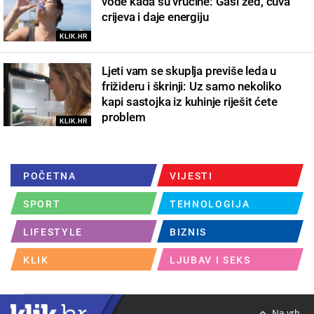
vode kada su vrućine: Gasi žeđ, čuva
crijeva i daje energiju
KLIK.HR
Ljeti vam se skuplja previše leda u
frižideru i škrinji: Uz samo nekoliko
kapi sastojka iz kuhinje riješit ćete
problem
KLIK.HR
POČETNA
VIJESTI
SPORT
TEHNOLOGIJA
LIFESTYLE
BIZNIS
KLIK
LJUBAV I SEKS
Na vrh