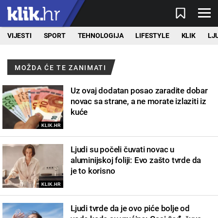
VIJESTI
SPORT
TEHNOLOGIJA
LIFESTYLE
KLIK
LJ
MOŽDA ĆE TE ZANIMATI
Uz ovaj dodatan posao zaradite dobar
novac sa strane, a ne morate izlaziti iz
kuće
KLIK.HR
Ljudi su počeli čuvati novac u
aluminijskoj foliji: Evo zašto tvrde da
je to korisno
KLIK.HR
Ljudi tvrde da je ovo piće bolje od