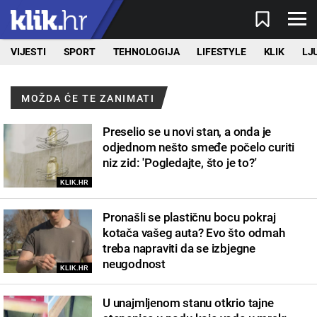
VIJESTI
SPORT
TEHNOLOGIJA
LIFESTYLE
KLIK
LJ
MOŽDA ĆE TE ZANIMATI
Preselio se u novi stan, a onda je
odjednom nešto smeđe počelo curiti
niz zid: 'Pogledajte, što je to?'
KLIK.HR
Pronašli se plastičnu bocu pokraj
kotača vašeg auta? Evo što odmah
treba napraviti da se izbjegne
neugodnost
KLIK.HR
U unajmljenom stanu otkrio tajne