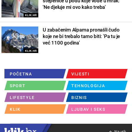
stepenice u podu koje vode u mrak:
'Ne djeluje mi ovo kako treba'
KLIK.HR
U zabačenim Alpama pronašli čudo
koje ne bi trebalo tamo biti: 'Pa tu je
već 1100 godina'
KLIK.HR
POČETNA
VIJESTI
SPORT
TEHNOLOGIJA
LIFESTYLE
BIZNIS
KLIK
LJUBAV I SEKS
Na vrh