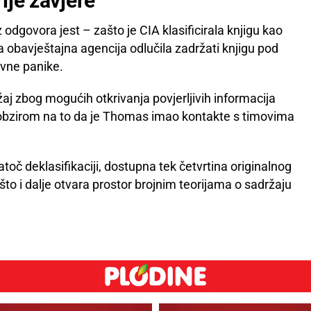
rije zavjere
 odgovora jest – zašto je CIA klasificirala knjigu kao
 obavještajna agencija odlučila zadržati knjigu pod
vne panike.
žaj zbog mogućih otkrivanja povjerljivih informacija
 obzirom na to da je Thomas imao kontakte s timovima
toč deklasifikaciji, dostupna tek četvrtina originalnog
što i dalje otvara prostor brojnim teorijama o sadržaju