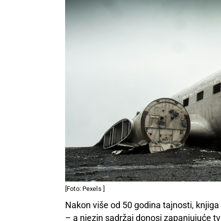
[Foto: Pexels ]
Nakon više od 50 godina tajnosti, knji
– a njezin sadržaj donosi zapanjujuće tv