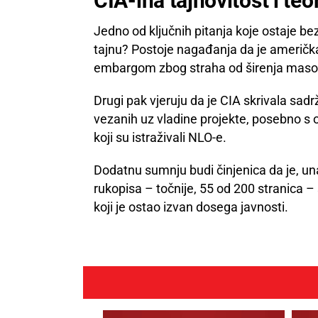
CIA-ina tajnovitost i teo
Jedno od ključnih pitanja koje ostaje bez
tajnu? Postoje nagađanja da je američka
embargom zbog straha od širenja maso
Drugi pak vjeruju da je CIA skrivala sadr
vezanih uz vladine projekte, posebno s
koji su istraživali NLO-e.
Dodatnu sumnju budi činjenica da je, una
rukopisa – točnije, 55 od 200 stranica – 
koji je ostao izvan dosega javnosti.