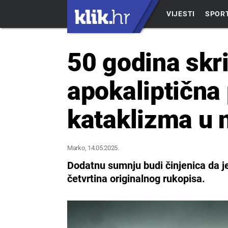
VIJESTI
SPOR
50 godina skr
apokaliptična
kataklizma u n
Marko
, 14.05.2025.
Dodatnu sumnju budi činjenica da je
četvrtina originalnog rukopisa.