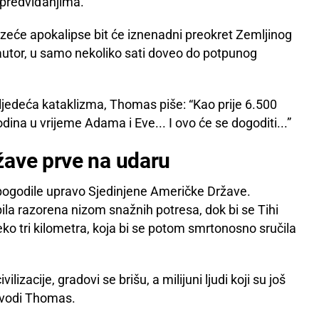
predviđanjima.
eće apokalipse bit će iznenadni preokret Zemljinog
 autor, u samo nekoliko sati doveo do potpunog
ljedeća kataklizma, Thomas piše: “Kao prije 6.500
dina u vrijeme Adama i Eve... I ovo će se dogoditi...”
žave prve na udaru
pogodile upravo Sjedinjene Američke Države.
bila razorena nizom snažnih potresa, dok bi se Tihi
ko tri kilometra, koja bi se potom smrtonosno sručila
lizacije, gradovi se brišu, a milijuni ljudi koji su još
navodi Thomas.