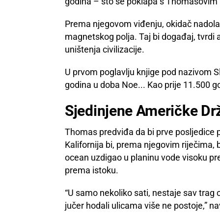
godina – što se poklapa s Thomasovim 
Prema njegovom viđenju, okidač nadolaz
magnetskog polja. Taj bi događaj, tvrdi
uništenja civilizacije.
U prvom poglavlju knjige pod nazivom S
godina u doba Noe... Kao prije 11.500 go
Sjedinjene Američke Dr
Thomas predviđa da bi prve posljedice 
Kalifornija bi, prema njegovim riječima, 
ocean uzdigao u planinu vode visoku pre
prema istoku.
“U samo nekoliko sati, nestaje sav trag civi
jučer hodali ulicama više ne postoje,” 