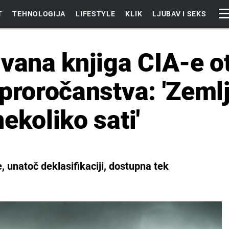
T
TEHNOLOGIJA
LIFESTYLE
KLIK
LJUBAV I SEKS
ivana knjiga CIA-e o
 proročanstva: 'Zeml
ekoliko sati'
, unatoč deklasifikaciji, dostupna tek