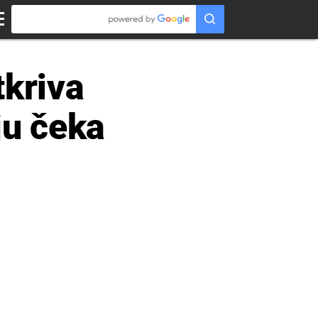
tkriva
ju čeka